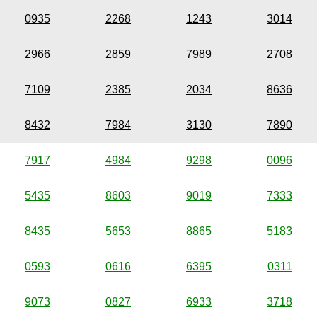
0935
2268
1243
3014
2966
2859
7989
2708
7109
2385
2034
8636
8432
7984
3130
7890
7917
4984
9298
0096
5435
8603
9019
7333
8435
5653
8865
5183
0593
0616
6395
0311
9073
0827
6933
3718