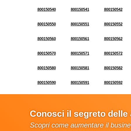
800150540
800150541
800150542
800150550
800150551
800150552
800150560
800150561
800150562
800150570
800150571
800150572
800150580
800150581
800150582
800150590
800150591
800150592
Conosci il segreto dell
Scopri come aumentare il busines