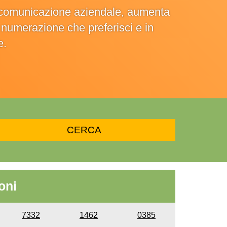
la comunicazione aziendale, aumenta
la numerazione che preferisci e in
e.
oni
7332
1462
0385