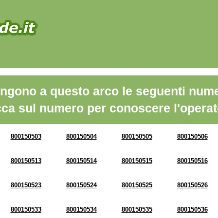
ngono a questo arco le seguenti nume
cca sul numero per conoscere l'operat
800150503
800150504
800150505
800150506
800150513
800150514
800150515
800150516
800150523
800150524
800150525
800150526
800150533
800150534
800150535
800150536