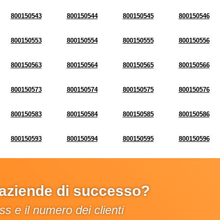
800150543
800150544
800150545
800150546
800150553
800150554
800150555
800150556
800150563
800150564
800150565
800150566
800150573
800150574
800150575
800150576
800150583
800150584
800150585
800150586
800150593
800150594
800150595
800150596
e aziende di successo?
s e il numero dei clienti