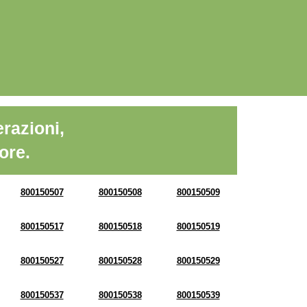
razioni,
ore.
800150507
800150508
800150509
800150517
800150518
800150519
800150527
800150528
800150529
800150537
800150538
800150539