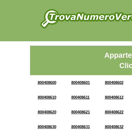
Apparte
Cli
800408600
800408601
800408602
800408610
800408611
800408612
800408620
800408621
800408622
800408630
800408631
800408632