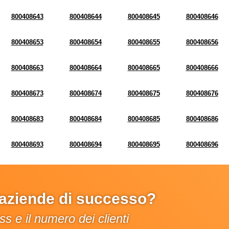
800408643
800408644
800408645
800408646
800408653
800408654
800408655
800408656
800408663
800408664
800408665
800408666
800408673
800408674
800408675
800408676
800408683
800408684
800408685
800408686
800408693
800408694
800408695
800408696
e aziende di successo?
s e il numero dei clienti