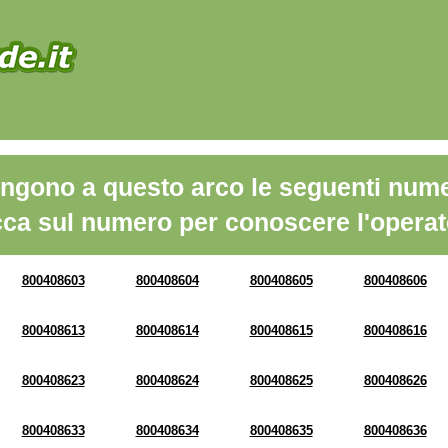
ngono a questo arco le seguenti nume
cca sul numero per conoscere l'operat
800408603
800408604
800408605
800408606
800408613
800408614
800408615
800408616
800408623
800408624
800408625
800408626
800408633
800408634
800408635
800408636