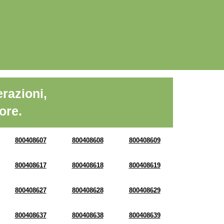
razioni,
ore.
800408607
800408608
800408609
800408617
800408618
800408619
800408627
800408628
800408629
800408637
800408638
800408639