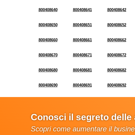
800408640
800408641
800408642
800408650
800408651
800408652
800408660
800408661
800408662
800408670
800408671
800408672
800408680
800408681
800408682
800408690
800408691
800408692
Conosci il segreto dell
Scopri come aumentare il busines