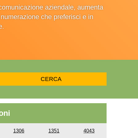
la comunicazione aziendale, aumenta
la numerazione che preferisci e in
e.
oni
1306
1351
4043