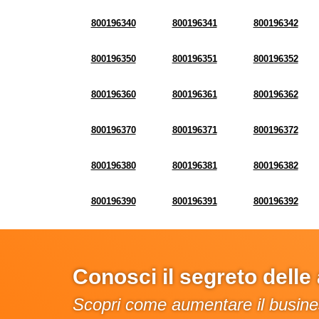
800196340
800196341
800196342
800196350
800196351
800196352
800196360
800196361
800196362
800196370
800196371
800196372
800196380
800196381
800196382
800196390
800196391
800196392
Conosci il segreto dell
Scopri come aumentare il busines