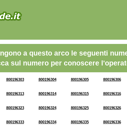
ngono a questo arco le seguenti nume
cca sul numero per conoscere l'operat
800196303
800196304
800196305
800196306
800196313
800196314
800196315
800196316
800196323
800196324
800196325
800196326
800196333
800196334
800196335
800196336