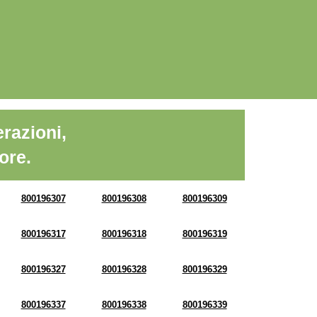
razioni,
ore.
800196307
800196308
800196309
800196317
800196318
800196319
800196327
800196328
800196329
800196337
800196338
800196339