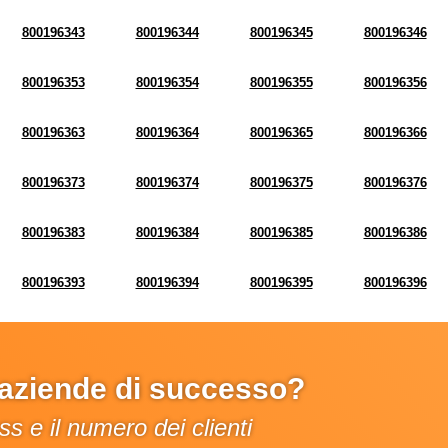
800196343
800196344
800196345
800196346
800196353
800196354
800196355
800196356
800196363
800196364
800196365
800196366
800196373
800196374
800196375
800196376
800196383
800196384
800196385
800196386
800196393
800196394
800196395
800196396
e aziende di successo?
s e il numero dei clienti