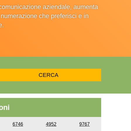
la comunicazione aziendale, aumenta
la numerazione che preferisci e in
e.
oni
6746
4952
9767