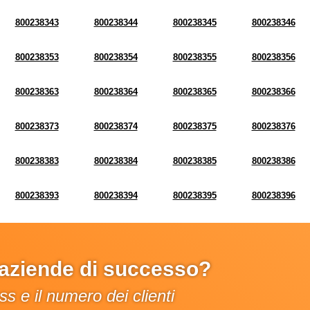
800238343
800238344
800238345
800238346
800238353
800238354
800238355
800238356
800238363
800238364
800238365
800238366
800238373
800238374
800238375
800238376
800238383
800238384
800238385
800238386
800238393
800238394
800238395
800238396
e aziende di successo?
s e il numero dei clienti