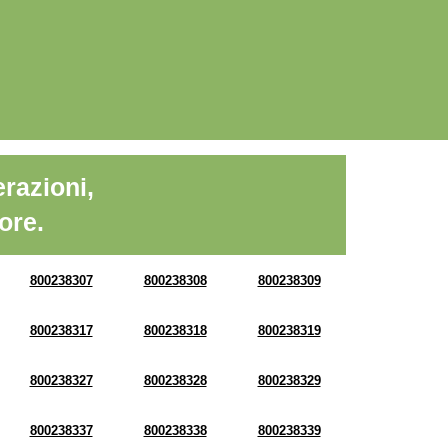
razioni,
ore.
800238307
800238308
800238309
800238317
800238318
800238319
800238327
800238328
800238329
800238337
800238338
800238339