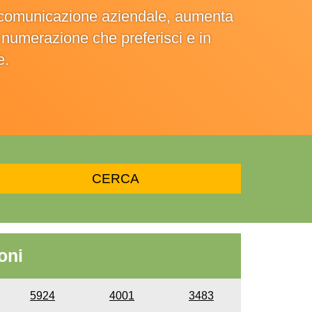
la comunicazione aziendale, aumenta
la numerazione che preferisci e in
e.
oni
5924
4001
3483