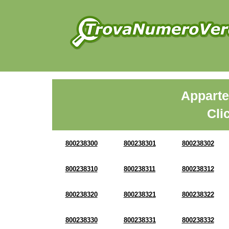
Apparte
Cli
800238300
800238301
800238302
800238310
800238311
800238312
800238320
800238321
800238322
800238330
800238331
800238332