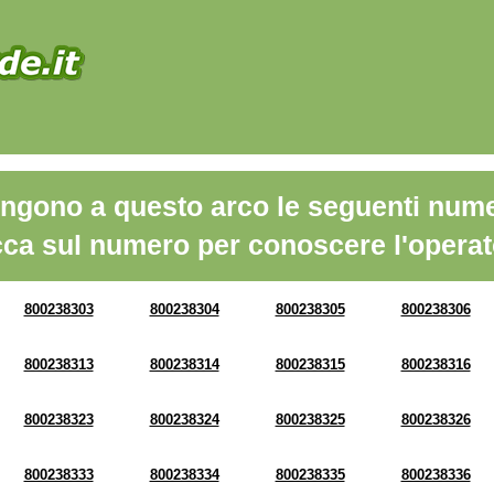
ngono a questo arco le seguenti nume
cca sul numero per conoscere l'operat
800238303
800238304
800238305
800238306
800238313
800238314
800238315
800238316
800238323
800238324
800238325
800238326
800238333
800238334
800238335
800238336