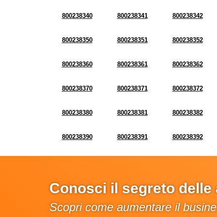
800238340
800238341
800238342
800238350
800238351
800238352
800238360
800238361
800238362
800238370
800238371
800238372
800238380
800238381
800238382
800238390
800238391
800238392
Conosci il segreto dell
Scopri come aumentare il busines