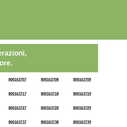
razioni,
ore.
800163707
800163708
800163709
800163717
800163718
800163719
800163727
800163728
800163729
800163737
800163738
800163739