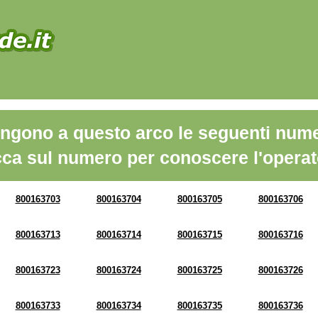
ngono a questo arco le seguenti nume
cca sul numero per conoscere l'operat
800163703
800163704
800163705
800163706
800163713
800163714
800163715
800163716
800163723
800163724
800163725
800163726
800163733
800163734
800163735
800163736