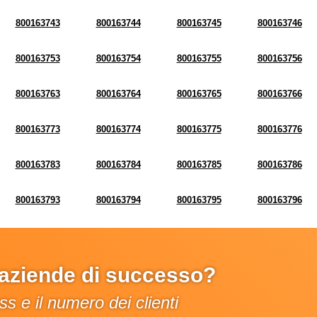
800163743
800163744
800163745
800163746
800163753
800163754
800163755
800163756
800163763
800163764
800163765
800163766
800163773
800163774
800163775
800163776
800163783
800163784
800163785
800163786
800163793
800163794
800163795
800163796
e aziende di successo?
s e il numero dei clienti