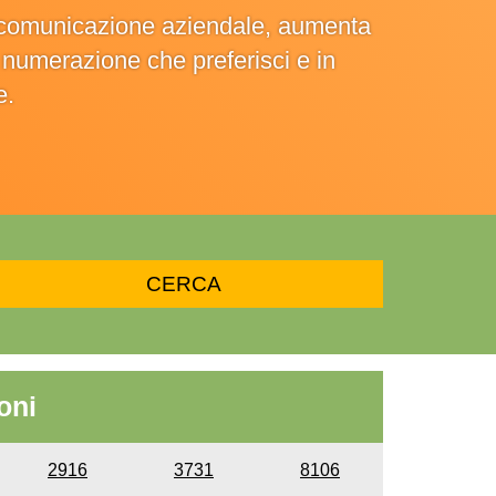
la comunicazione aziendale, aumenta
la numerazione che preferisci e in
e.
oni
2916
3731
8106