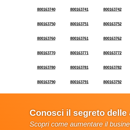
800163740
800163741
800163742
800163750
800163751
800163752
800163760
800163761
800163762
800163770
800163771
800163772
800163780
800163781
800163782
800163790
800163791
800163792
Conosci il segreto dell
Scopri come aumentare il busines