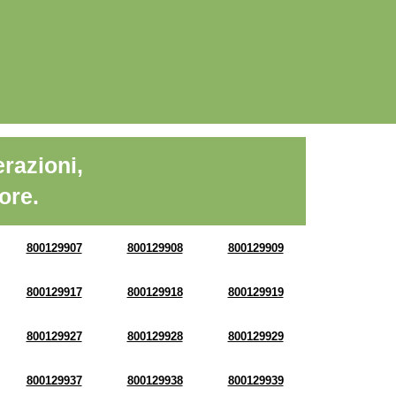
razioni,
ore.
800129907
800129908
800129909
800129917
800129918
800129919
800129927
800129928
800129929
800129937
800129938
800129939