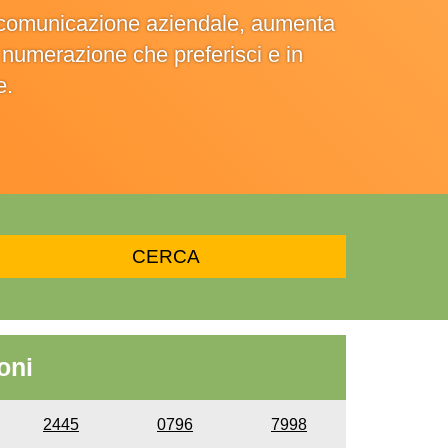
la comunicazione aziendale, aumenta
la numerazione che preferisci e in
e.
oni
2445
0796
7998