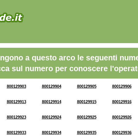
ngono a questo arco le seguenti nume
cca sul numero per conoscere l'operat
800129903
800129904
800129905
800129906
800129913
800129914
800129915
800129916
800129923
800129924
800129925
800129926
800129933
800129934
800129935
800129936