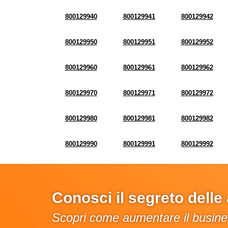
800129940
800129941
800129942
800129950
800129951
800129952
800129960
800129961
800129962
800129970
800129971
800129972
800129980
800129981
800129982
800129990
800129991
800129992
Conosci il segreto dell
Scopri come aumentare il busines