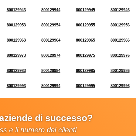
800129943
800129944
800129945
800129946
800129953
800129954
800129955
800129956
800129963
800129964
800129965
800129966
800129973
800129974
800129975
800129976
800129983
800129984
800129985
800129986
800129993
800129994
800129995
800129996
e aziende di successo?
s e il numero dei clienti