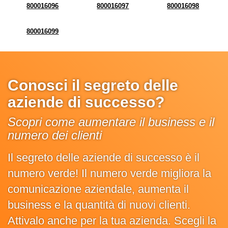
800016096
800016097
800016098
800016099
Conosci il segreto delle
aziende di successo?
Scopri come aumentare il business e il
numero dei clienti
Il segreto delle aziende di successo è il
numero verde! Il numero verde migliora la
comunicazione aziendale, aumenta il
business e la quantità di nuovi clienti.
Attivalo anche per la tua azienda. Scegli la