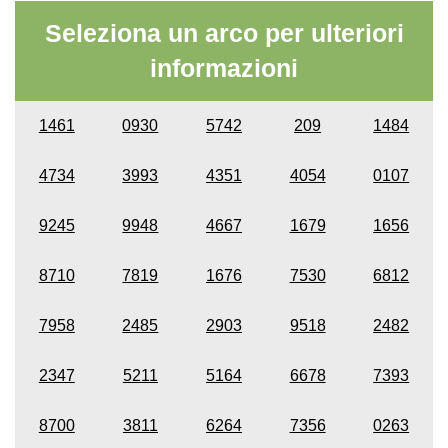
Seleziona un arco per ulteriori
informazioni
1461
0930
5742
209
1484
4734
3993
4351
4054
0107
9245
9948
4667
1679
1656
8710
7819
1676
7530
6812
7958
2485
2903
9518
2482
2347
5211
5164
6678
7393
8700
3811
6264
7356
0263