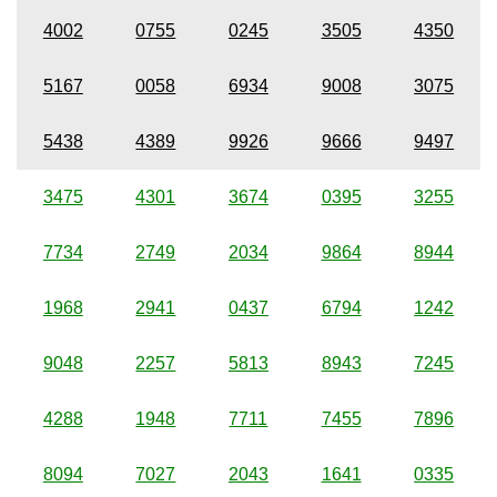
4002
0755
0245
3505
4350
5167
0058
6934
9008
3075
5438
4389
9926
9666
9497
3475
4301
3674
0395
3255
7734
2749
2034
9864
8944
1968
2941
0437
6794
1242
9048
2257
5813
8943
7245
4288
1948
7711
7455
7896
8094
7027
2043
1641
0335