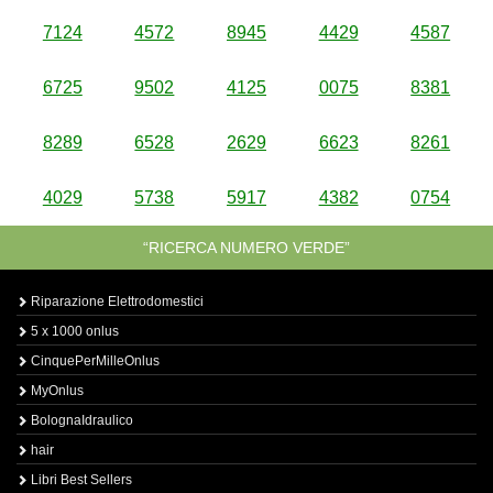
7124
4572
8945
4429
4587
6725
9502
4125
0075
8381
8289
6528
2629
6623
8261
4029
5738
5917
4382
0754
“RICERCA NUMERO VERDE”
Riparazione Elettrodomestici
5 x 1000 onlus
CinquePerMilleOnlus
MyOnlus
BolognaIdraulico
hair
Libri Best Sellers