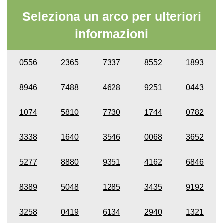
Seleziona un arco per ulteriori
informazioni
0556
2365
7337
8552
1893
8946
7488
4628
9251
0443
1074
5810
7730
1744
0782
3338
1640
3546
0068
3652
5277
8880
9351
4162
6846
8389
5048
1285
3435
9192
3258
0419
6134
2940
1321