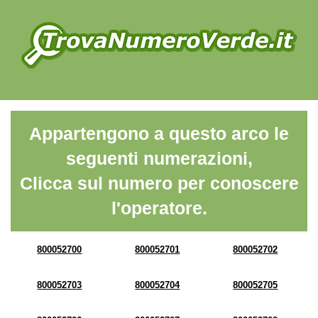
Appartengono a questo arco le
seguenti numerazioni,
Clicca sul numero per conoscere
l'operatore.
800052700
800052701
800052702
800052703
800052704
800052705