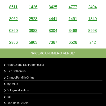
8511
1426
3425
4777
2404
3062
2523
4441
1491
1349
0360
3983
8004
3468
8998
2936
5903
7367
6526
242
“RICERCA NUMERO VERDE”
Riparazione Elettrodomestici
5 x 1000 onlus
CinquePerMilleOnlus
MyOnlus
BolognaIdraulico
hair
Libri Best Sellers