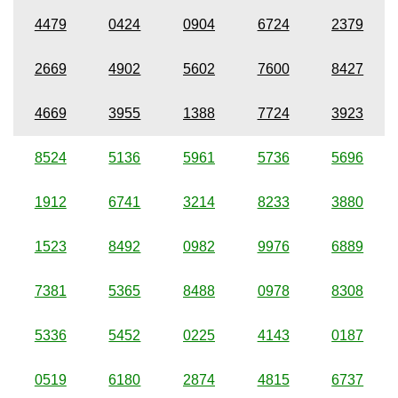
4479
0424
0904
6724
2379
2669
4902
5602
7600
8427
4669
3955
1388
7724
3923
8524
5136
5961
5736
5696
1912
6741
3214
8233
3880
1523
8492
0982
9976
6889
7381
5365
8488
0978
8308
5336
5452
0225
4143
0187
0519
6180
2874
4815
6737