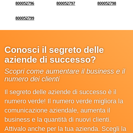
800052796
800052797
800052798
800052799
Conosci il segreto delle
aziende di successo?
Scopri come aumentare il business e il
numero dei clienti
Il segreto delle aziende di successo è il
numero verde! Il numero verde migliora la
comunicazione aziendale, aumenta il
business e la quantità di nuovi clienti.
Attivalo anche per la tua azienda. Scegli la