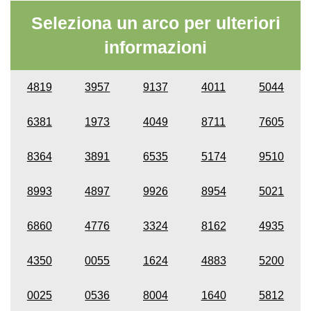
Seleziona un arco per ulteriori
informazioni
4819
3957
9137
4011
5044
6381
1973
4049
8711
7605
8364
3891
6535
5174
9510
8993
4897
9926
8954
5021
6860
4776
3324
8162
4935
4350
0055
1624
4883
5200
0025
0536
8004
1640
5812