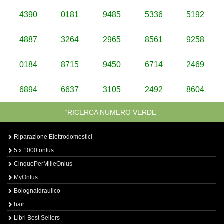
4390
0181
9485
5336
5192
4887
3264
2965
8561
9258
0184
8715
9450
6714
2469
6894
6637
3105
2492
8604
“RICERCA NUMERO VERDE”
Riparazione Elettrodomestici
5 x 1000 onlus
CinquePerMilleOnlus
MyOnlus
BolognaIdraulico
hair
Libri Best Sellers