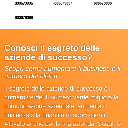
800679096
800679097
800679098
800679099
Conosci il segreto delle
aziende di successo?
Scopri come aumentare il business e il
numero dei clienti
Il segreto delle aziende di successo è il
numero verde! Il numero verde migliora la
comunicazione aziendale, aumenta il
business e la quantità di nuovi clienti.
Attivalo anche per la tua azienda. Scegli la