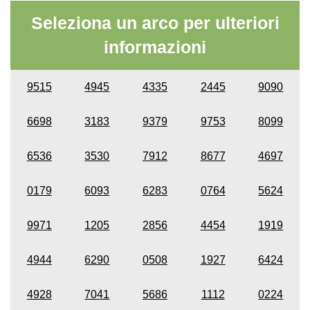
Seleziona un arco per ulteriori
informazioni
9515
4945
4335
2445
9090
6698
3183
9379
9753
8099
6536
3530
7912
8677
4697
0179
6093
6283
0764
5624
9971
1205
2856
4454
1919
4944
6290
0508
1927
6424
4928
7041
5686
1112
0224