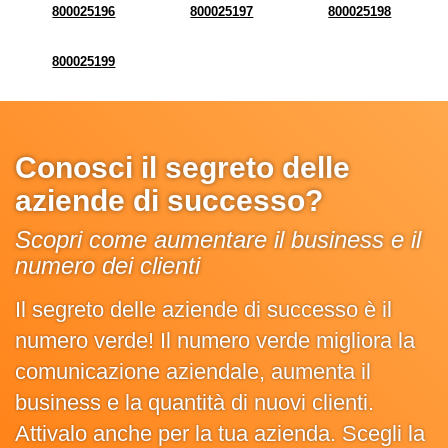
800025196
800025197
800025198
800025199
Conosci il segreto delle
aziende di successo?
Scopri come aumentare il business e il
numero dei clienti
Il segreto delle aziende di successo è il
numero verde! Il numero verde migliora la
comunicazione aziendale, aumenta il
business e la quantità di nuovi clienti.
Attivalo anche per la tua azienda. Scegli la