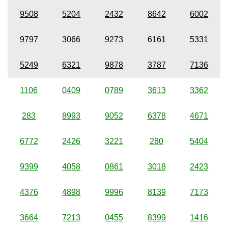
9508
5204
2432
8642
6002
9797
3066
9273
6161
5331
5249
6321
9878
3787
7136
1106
0409
0789
3613
3362
283
8993
9052
6378
4671
6772
2426
3221
280
5404
9399
4058
0861
3018
2423
4376
4898
9996
8139
7173
3664
7213
0455
8399
1416