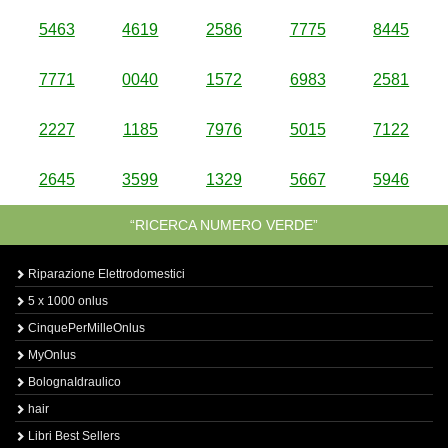
5463
4619
2586
7775
8445
7771
0040
1572
6983
2581
2227
1185
7976
5015
7122
2645
3599
1329
5667
5946
“RICERCA NUMERO VERDE”
Riparazione Elettrodomestici
5 x 1000 onlus
CinquePerMilleOnlus
MyOnlus
BolognaIdraulico
hair
Libri Best Sellers