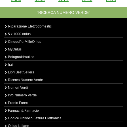
“RICERCA NUMERO VERDE”
Riparazione Elettrodomestici
5 x 1000 onlus
CinquePerMilleOnlus
MyOnlus
BolognaIdraulico
hair
Libri Best Sellers
Ricerca Numero Verde
Numeri Verdi
Info Numero Verde
Pronto Forex
Farmaci & Farmacie
Codice Univoco Fattura Elettronica
Onlus Italiane