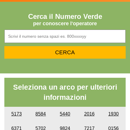
Cerca il Numero Verde
per conoscere l'operatore
Seleziona un arco per ulteriori
informazioni
5173
8584
5440
2016
1930
6371
5702
9824
7217
0156