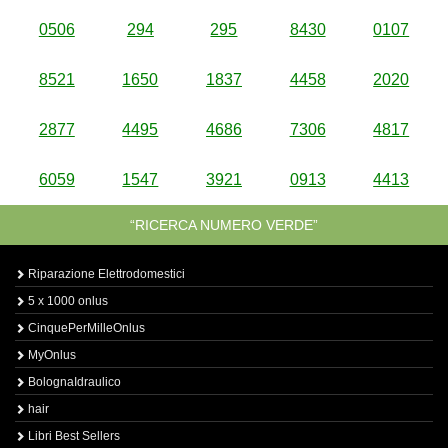
0506
294
295
8430
0107
8521
1650
1837
4458
2020
2877
4495
4686
7306
4817
6059
1547
3921
0913
4413
“RICERCA NUMERO VERDE”
Riparazione Elettrodomestici
5 x 1000 onlus
CinquePerMilleOnlus
MyOnlus
BolognaIdraulico
hair
Libri Best Sellers