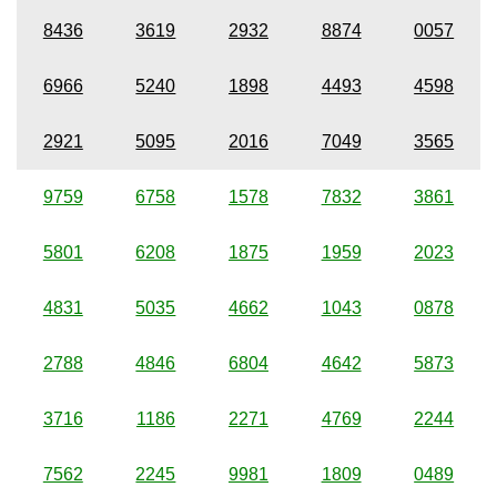
8436
3619
2932
8874
0057
6966
5240
1898
4493
4598
2921
5095
2016
7049
3565
9759
6758
1578
7832
3861
5801
6208
1875
1959
2023
4831
5035
4662
1043
0878
2788
4846
6804
4642
5873
3716
1186
2271
4769
2244
7562
2245
9981
1809
0489