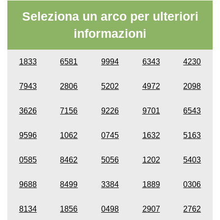
Seleziona un arco per ulteriori
informazioni
1833
6581
9994
6343
4230
7943
2806
5202
4972
2098
3626
7156
9226
9701
6543
9596
1062
0745
1632
5163
0585
8462
5056
1202
5403
9688
8499
3384
1889
0306
8134
1856
0498
2907
2762