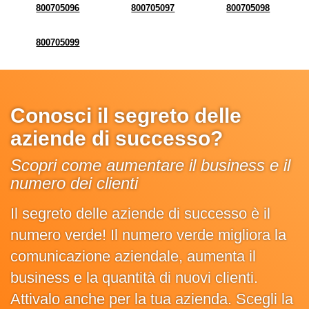
800705096
800705097
800705098
800705099
Conosci il segreto delle
aziende di successo?
Scopri come aumentare il business e il
numero dei clienti
Il segreto delle aziende di successo è il
numero verde! Il numero verde migliora la
comunicazione aziendale, aumenta il
business e la quantità di nuovi clienti.
Attivalo anche per la tua azienda. Scegli la