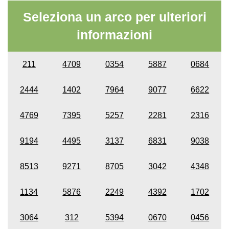
Seleziona un arco per ulteriori
informazioni
211
4709
0354
5887
0684
2444
1402
7964
9077
6622
4769
7395
5257
2281
2316
9194
4495
3137
6831
9038
8513
9271
8705
3042
4348
1134
5876
2249
4392
1702
3064
312
5394
0670
0456