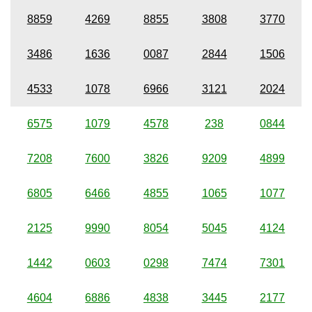
8859
4269
8855
3808
3770
3486
1636
0087
2844
1506
4533
1078
6966
3121
2024
6575
1079
4578
238
0844
7208
7600
3826
9209
4899
6805
6466
4855
1065
1077
2125
9990
8054
5045
4124
1442
0603
0298
7474
7301
4604
6886
4838
3445
2177