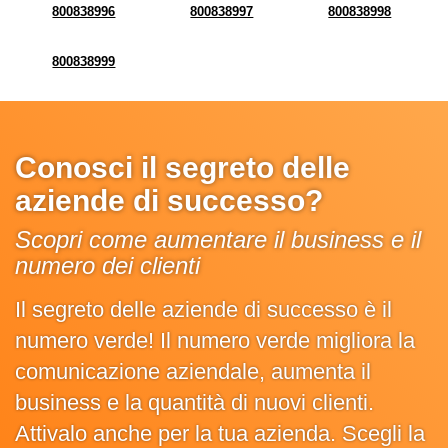
800838996
800838997
800838998
800838999
Conosci il segreto delle
aziende di successo?
Scopri come aumentare il business e il
numero dei clienti
Il segreto delle aziende di successo è il
numero verde! Il numero verde migliora la
comunicazione aziendale, aumenta il
business e la quantità di nuovi clienti.
Attivalo anche per la tua azienda. Scegli la