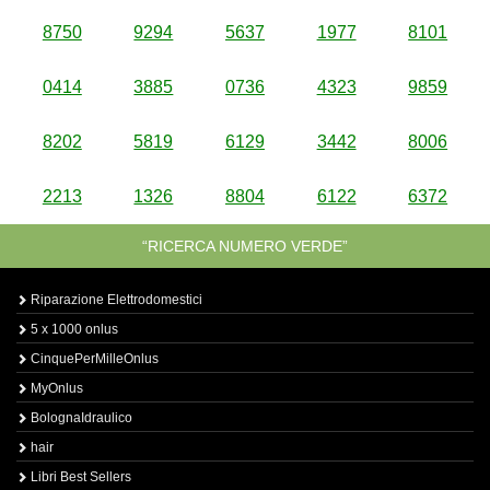
8750
9294
5637
1977
8101
0414
3885
0736
4323
9859
8202
5819
6129
3442
8006
2213
1326
8804
6122
6372
“RICERCA NUMERO VERDE”
Riparazione Elettrodomestici
5 x 1000 onlus
CinquePerMilleOnlus
MyOnlus
BolognaIdraulico
hair
Libri Best Sellers