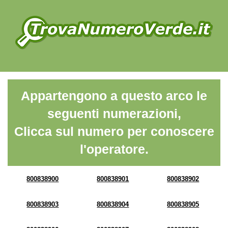
Appartengono a questo arco le
seguenti numerazioni,
Clicca sul numero per conoscere
l'operatore.
800838900
800838901
800838902
800838903
800838904
800838905