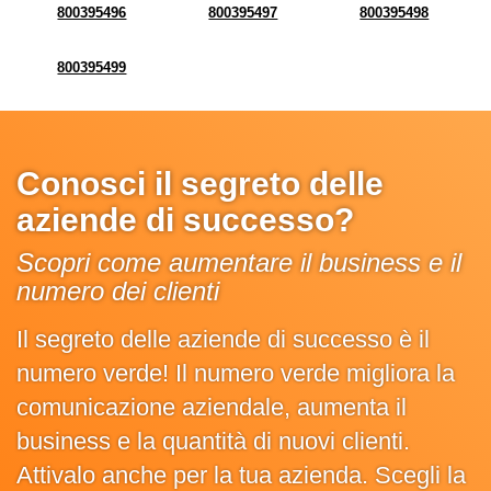
800395496
800395497
800395498
800395499
Conosci il segreto delle
aziende di successo?
Scopri come aumentare il business e il
numero dei clienti
Il segreto delle aziende di successo è il
numero verde! Il numero verde migliora la
comunicazione aziendale, aumenta il
business e la quantità di nuovi clienti.
Attivalo anche per la tua azienda. Scegli la