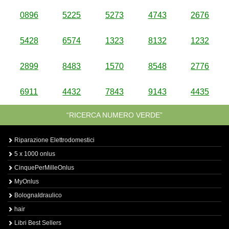
0896
5225
5273
4743
2676
5428
6574
1323
8132
1232
2899
8483
1570
8548
2776
6911
4432
7843
9143
4435
“RICERCA NUMERO VERDE”
Riparazione Elettrodomestici
5 x 1000 onlus
CinquePerMilleOnlus
MyOnlus
BolognaIdraulico
hair
Libri Best Sellers