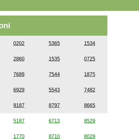
oni
0202
5365
1534
2860
1535
0725
7689
7544
1875
6929
5543
7482
9187
8797
8665
5187
6713
8529
1770
8710
8029