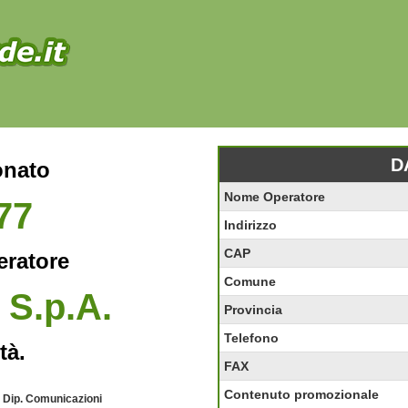
D
onato
Nome Operatore
77
Indirizzo
CAP
eratore
Comune
 S.p.A.
Provincia
Telefono
tà.
FAX
Contenuto promozionale
- Dip. Comunicazioni