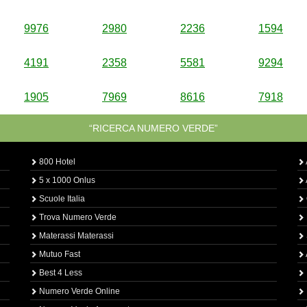
9976
2980
2236
1594
4191
2358
5581
9294
1905
7969
8616
7918
“RICERCA NUMERO VERDE”
800 Hotel
5 x 1000 Onlus
Scuole Italia
Trova Numero Verde
Materassi Materassi
Mutuo Fast
Best 4 Less
Numero Verde Online