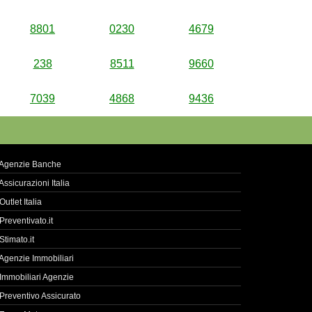
8801
0230
4679
238
8511
9660
7039
4868
9436
Agenzie Banche
Assicurazioni Italia
Outlet Italia
Preventivato.it
Stimato.it
Agenzie Immobiliari
Immobiliari Agenzie
Preventivo Assicurato