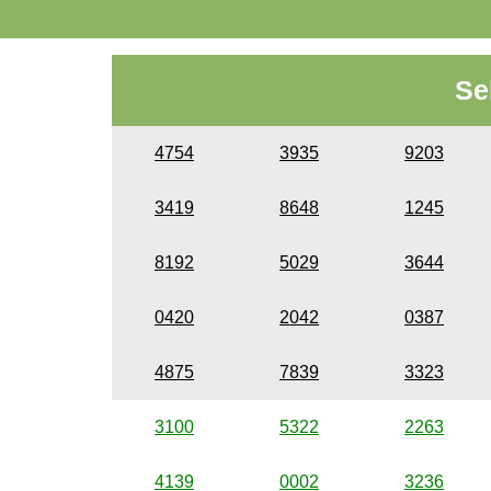
Se
4754
3935
9203
3419
8648
1245
8192
5029
3644
0420
2042
0387
4875
7839
3323
3100
5322
2263
4139
0002
3236