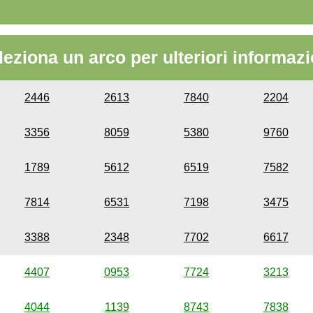
leziona un arco per ulteriori informazi
2446
2613
7840
2204
3356
8059
5380
9760
1789
5612
6519
7582
7814
6531
7198
3475
3388
2348
7702
6617
4407
0953
7724
3213
4044
1139
8743
7838