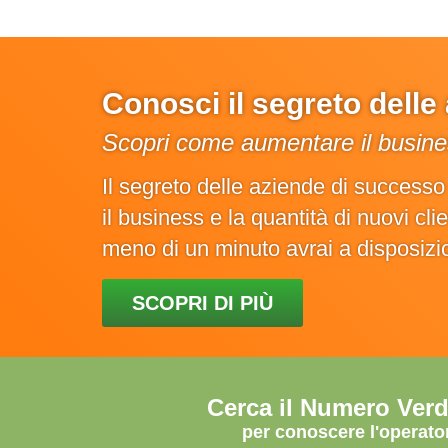
Conosci il segreto dell
Scopri come aumentare il busines
Il segreto delle aziende di success
il business e la quantità di nuovi cl
meno di un minuto avrai a disposiz
SCOPRI DI PIÙ
Cerca il Numero Ver
per conoscere l'operato