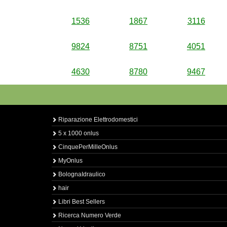
1536
1867
3116
9824
8751
4051
4630
8780
9467
Riparazione Elettrodomestici
5 x 1000 onlus
CinquePerMilleOnlus
MyOnlus
BolognaIdraulico
hair
Libri Best Sellers
Ricerca Numero Verde