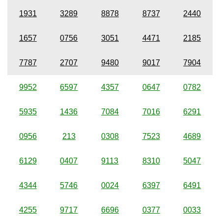
1931
3289
8878
8737
2440
1657
0756
3051
4471
2185
7787
2707
9480
9017
7904
9952
6597
4357
0647
0782
5935
1436
7084
7016
6291
0956
213
0308
7523
4689
6129
0407
9113
8310
5047
4344
5746
0024
6397
6491
4255
9717
6696
0377
0033