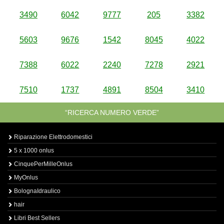
3490
6042
9777
205
3382
5603
9676
1542
8045
4022
7388
6022
2240
7278
2921
7510
1737
4891
8504
3410
“RICERCA NUMERO VERDE”
Riparazione Elettrodomestici
5 x 1000 onlus
CinquePerMilleOnlus
MyOnlus
BolognaIdraulico
hair
Libri Best Sellers