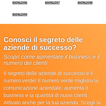
800962096
800962097
800962098
800962099
Conosci il segreto delle
aziende di successo?
Scopri come aumentare il business e il
numero dei clienti
Il segreto delle aziende di successo è il
numero verde! Il numero verde migliora la
comunicazione aziendale, aumenta il
business e la quantità di nuovi clienti.
Attivalo anche per la tua azienda. Scegli la