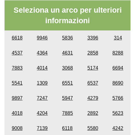
Seleziona un arco per ulteriori
informazioni
6618
9946
5836
3396
314
4537
4364
4631
2858
8288
7883
4014
3068
5174
6694
5541
1309
6551
6537
8690
9897
7247
5947
4279
5766
4018
4204
7885
2892
5623
9008
7139
6118
5580
4242