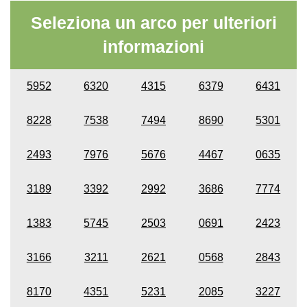
Seleziona un arco per ulteriori
informazioni
5952
6320
4315
6379
6431
8228
7538
7494
8690
5301
2493
7976
5676
4467
0635
3189
3392
2992
3686
7774
1383
5745
2503
0691
2423
3166
3211
2621
0568
2843
8170
4351
5231
2085
3227