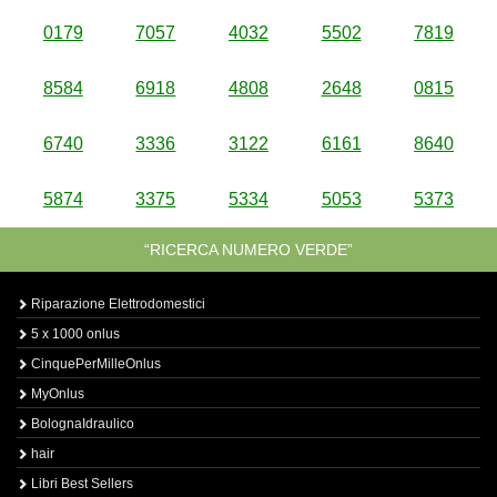
0179
7057
4032
5502
7819
8584
6918
4808
2648
0815
6740
3336
3122
6161
8640
5874
3375
5334
5053
5373
“RICERCA NUMERO VERDE”
Riparazione Elettrodomestici
5 x 1000 onlus
CinquePerMilleOnlus
MyOnlus
BolognaIdraulico
hair
Libri Best Sellers