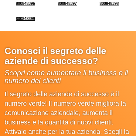
800848396
800848397
800848398
800848399
Conosci il segreto delle
aziende di successo?
Scopri come aumentare il business e il
numero dei clienti
Il segreto delle aziende di successo è il
numero verde! Il numero verde migliora la
comunicazione aziendale, aumenta il
business e la quantità di nuovi clienti.
Attivalo anche per la tua azienda. Scegli la