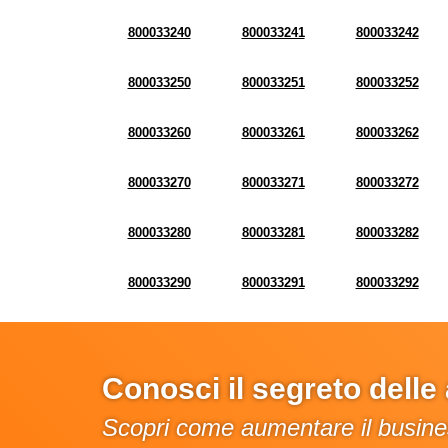
800033240
800033241
800033242
800033250
800033251
800033252
800033260
800033261
800033262
800033270
800033271
800033272
800033280
800033281
800033282
800033290
800033291
800033292
Conosci il segreto dell
Scopri come aumentare il busines