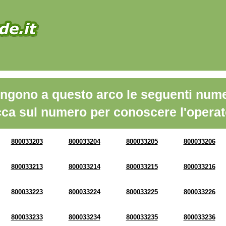
ngono a questo arco le seguenti nume
cca sul numero per conoscere l'operat
800033203
800033204
800033205
800033206
800033213
800033214
800033215
800033216
800033223
800033224
800033225
800033226
800033233
800033234
800033235
800033236