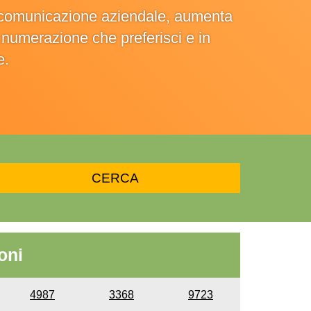
la comunicazione aziendale, aumenta
la numerazione che preferisci e in
e.
oni
4987
3368
9723