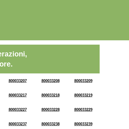
razioni,
ore.
800033207
800033208
800033209
800033217
800033218
800033219
800033227
800033228
800033229
800033237
800033238
800033239