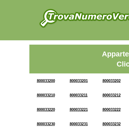
Apparte
Cli
800033200
800033201
800033202
800033210
800033211
800033212
800033220
800033221
800033222
800033230
800033231
800033232