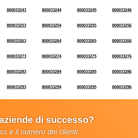
800033243
800033244
800033245
800033246
800033253
800033254
800033255
800033256
800033263
800033264
800033265
800033266
800033273
800033274
800033275
800033276
800033283
800033284
800033285
800033286
800033293
800033294
800033295
800033296
e aziende di successo?
s e il numero dei clienti