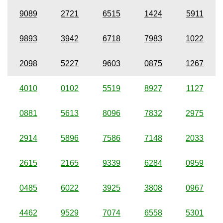
9089
2721
6515
1424
5911
9893
3942
6718
7983
1022
2098
5227
9603
0875
1267
4010
0102
5519
8927
1127
0881
5613
8096
7832
2975
2914
5896
7586
7148
2033
2615
2165
9339
6284
0959
0485
6022
3925
3808
0967
4462
9529
7074
6558
5301