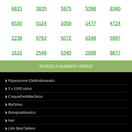
6815
3835
5975
5398
8340
6530
0124
1059
1477
4724
2238
9763
5072
6348
5997
1615
2548
5340
2089
8677
“RICERCA NUMERO VERDE”
Riparazione Elettrodomestici
5 x 1000 onlus
CinquePerMilleOnlus
MyOnlus
BolognaIdraulico
hair
Libri Best Sellers