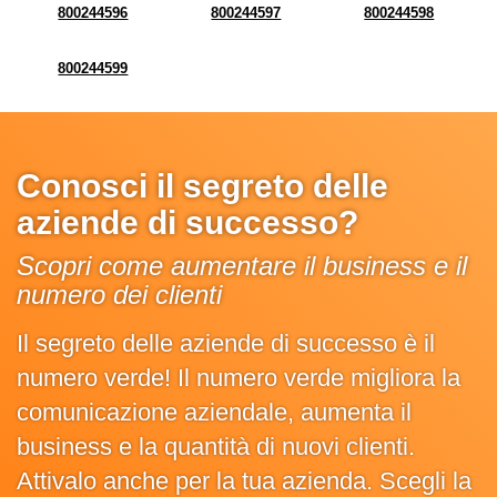
800244596
800244597
800244598
800244599
Conosci il segreto delle
aziende di successo?
Scopri come aumentare il business e il
numero dei clienti
Il segreto delle aziende di successo è il
numero verde! Il numero verde migliora la
comunicazione aziendale, aumenta il
business e la quantità di nuovi clienti.
Attivalo anche per la tua azienda. Scegli la