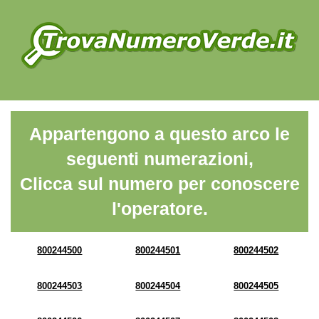
Appartengono a questo arco le
seguenti numerazioni,
Clicca sul numero per conoscere
l'operatore.
800244500
800244501
800244502
800244503
800244504
800244505