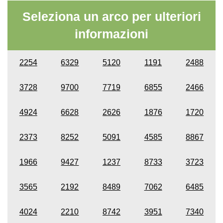
Seleziona un arco per ulteriori
informazioni
2254
6329
5120
1191
2488
3728
9700
7719
6855
2466
4924
6628
2626
1876
1720
2373
8252
5091
4585
8867
1966
9427
1237
8733
3723
3565
2192
8489
7062
6485
4024
2210
8742
3951
7340