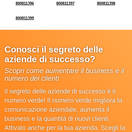
800811396
800811397
800811398
800811399
Conosci il segreto delle
aziende di successo?
Scopri come aumentare il business e il
numero dei clienti
Il segreto delle aziende di successo è il
numero verde! Il numero verde migliora la
comunicazione aziendale, aumenta il
business e la quantità di nuovi clienti.
Attivalo anche per la tua azienda. Scegli la