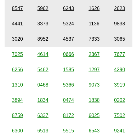
8547
5962
6243
1626
2623
4441
3373
5324
1136
9838
3020
8952
4537
7333
3065
7025
4614
0666
2367
7677
6256
5462
1585
1297
4290
1310
0468
5366
9073
3919
3894
1834
0474
1838
0202
8759
6337
8172
6025
7502
6300
6513
5515
6543
9241