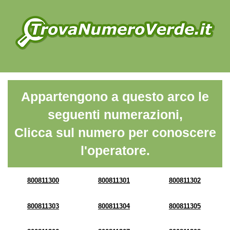
Appartengono a questo arco le
seguenti numerazioni,
Clicca sul numero per conoscere
l'operatore.
800811300
800811301
800811302
800811303
800811304
800811305