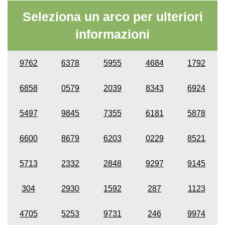
Seleziona un arco per ulteriori
informazioni
9762
6378
5955
4684
1792
6858
0579
2039
8343
6924
5497
9845
7355
6181
5878
6600
8679
6203
0229
8521
5713
2332
2848
9297
9145
304
2930
1592
287
1123
4705
5253
9731
246
9974