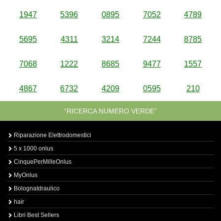
1947
5396
0895
7052
4789
5695
4311
3214
7244
8785
7068
1222
8685
9477
1557
4867
6732
4209
0595
210
“RICERCA NUMERO VERDE”
Riparazione Elettrodomestici
5 x 1000 onlus
CinquePerMilleOnlus
MyOnlus
BolognaIdraulico
hair
Libri Best Sellers