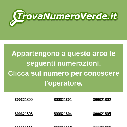
Appartengono a questo arco le
seguenti numerazioni,
Clicca sul numero per conoscere
l'operatore.
800621800
800621801
800621802
800621803
800621804
800621805