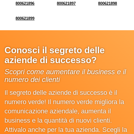
800621896
800621897
800621898
800621899
Conosci il segreto delle
aziende di successo?
Scopri come aumentare il business e il
numero dei clienti
Il segreto delle aziende di successo è il
numero verde! Il numero verde migliora la
comunicazione aziendale, aumenta il
business e la quantità di nuovi clienti.
Attivalo anche per la tua azienda. Scegli la