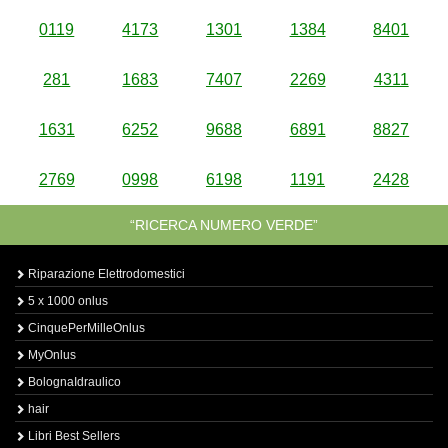
0119
4173
1301
1384
8401
281
1683
7407
2269
4311
1631
6252
9688
6891
8827
2769
0998
6198
1191
2428
“RICERCA NUMERO VERDE”
Riparazione Elettrodomestici
5 x 1000 onlus
CinquePerMilleOnlus
MyOnlus
BolognaIdraulico
hair
Libri Best Sellers