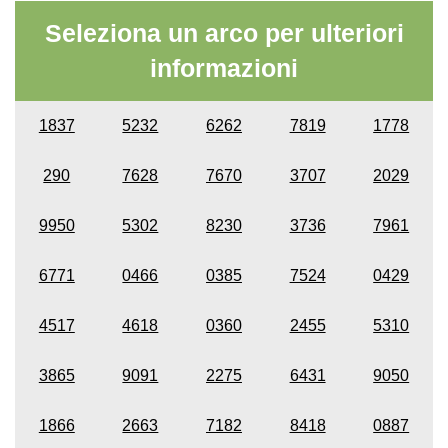
Seleziona un arco per ulteriori
informazioni
1837
5232
6262
7819
1778
290
7628
7670
3707
2029
9950
5302
8230
3736
7961
6771
0466
0385
7524
0429
4517
4618
0360
2455
5310
3865
9091
2275
6431
9050
1866
2663
7182
8418
0887