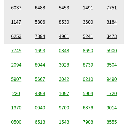
6037
6488
5453
1491
7751
1147
5306
8530
3600
3184
6253
7894
4961
5241
3473
7745
1693
0848
8650
5900
2094
8044
3028
8739
3504
5907
5667
3042
0210
9490
220
4898
1097
5904
1720
1370
0040
9700
6876
9014
0500
6513
1543
7908
8555