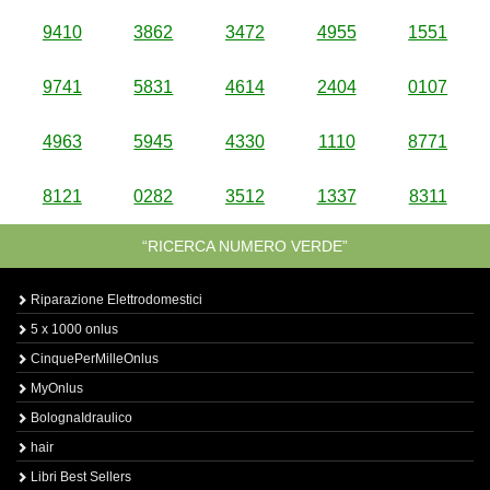
9410
3862
3472
4955
1551
9741
5831
4614
2404
0107
4963
5945
4330
1110
8771
8121
0282
3512
1337
8311
“RICERCA NUMERO VERDE”
Riparazione Elettrodomestici
5 x 1000 onlus
CinquePerMilleOnlus
MyOnlus
BolognaIdraulico
hair
Libri Best Sellers