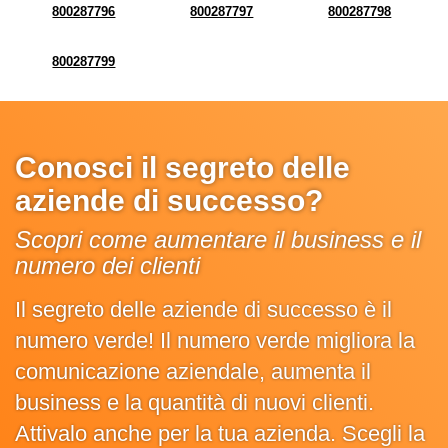
800287796
800287797
800287798
800287799
Conosci il segreto delle
aziende di successo?
Scopri come aumentare il business e il
numero dei clienti
Il segreto delle aziende di successo è il
numero verde! Il numero verde migliora la
comunicazione aziendale, aumenta il
business e la quantità di nuovi clienti.
Attivalo anche per la tua azienda. Scegli la