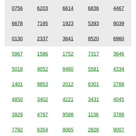
0756
6203
6614
6836
4467
6678
7195
1923
5393
8039
0130
2337
3641
8520
6960
5967
1586
1752
7317
3646
5018
4052
8460
5581
4334
1401
9853
2012
6301
2789
4850
3402
4221
3431
4045
3929
4797
9588
1136
3789
7792
6354
8065
2826
9007