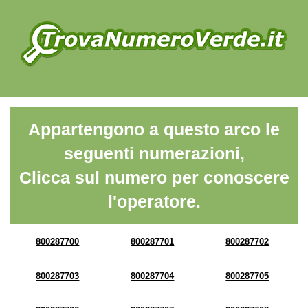
Appartengono a questo arco le
seguenti numerazioni,
Clicca sul numero per conoscere
l'operatore.
800287700
800287701
800287702
800287703
800287704
800287705