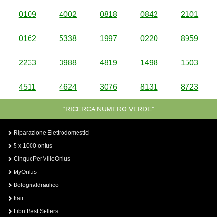
0109
4002
0818
0842
2101
0162
5338
1997
0220
8959
2233
3988
4819
1498
1503
4511
4624
3076
8131
8723
“RICERCA NUMERO VERDE”
Riparazione Elettrodomestici
5 x 1000 onlus
CinquePerMilleOnlus
MyOnlus
BolognaIdraulico
hair
Libri Best Sellers