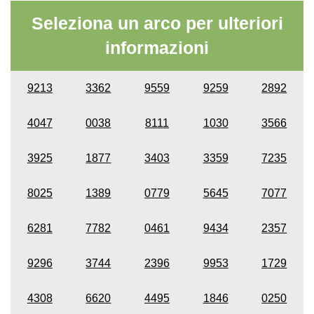
Seleziona un arco per ulteriori
informazioni
9213
3362
9559
9259
2892
4047
0038
8111
1030
3566
3925
1877
3403
3359
7235
8025
1389
0779
5645
7077
6281
7782
0461
9434
2357
9296
3744
2396
9953
1729
4308
6620
4495
1846
0250