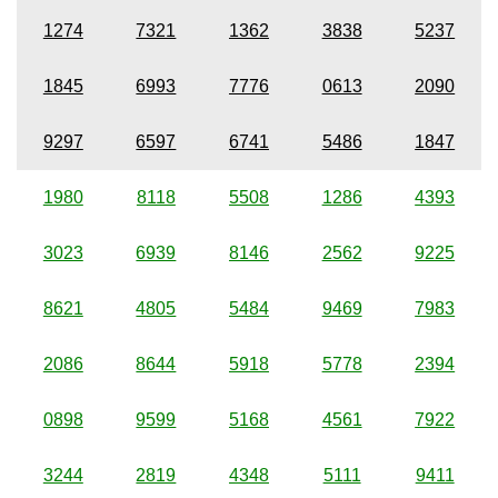
1274
7321
1362
3838
5237
1845
6993
7776
0613
2090
9297
6597
6741
5486
1847
1980
8118
5508
1286
4393
3023
6939
8146
2562
9225
8621
4805
5484
9469
7983
2086
8644
5918
5778
2394
0898
9599
5168
4561
7922
3244
2819
4348
5111
9411