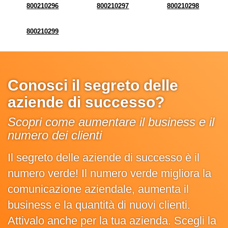
800210296
800210297
800210298
800210299
Conosci il segreto delle
aziende di successo?
Scopri come aumentare il business e il
numero dei clienti
Il segreto delle aziende di successo è il
numero verde! Il numero verde migliora la
comunicazione aziendale, aumenta il
business e la quantità di nuovi clienti.
Attivalo anche per la tua azienda. Scegli la