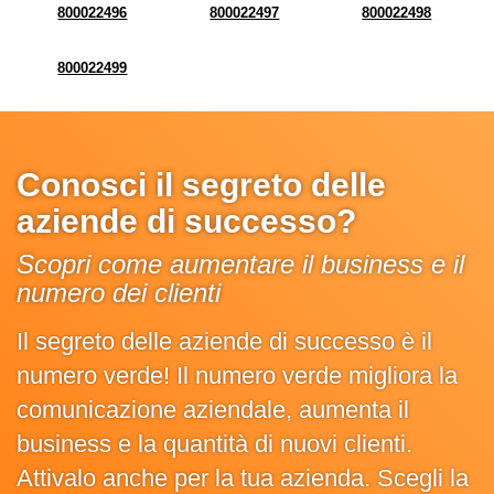
800022496
800022497
800022498
800022499
Conosci il segreto delle
aziende di successo?
Scopri come aumentare il business e il
numero dei clienti
Il segreto delle aziende di successo è il
numero verde! Il numero verde migliora la
comunicazione aziendale, aumenta il
business e la quantità di nuovi clienti.
Attivalo anche per la tua azienda. Scegli la