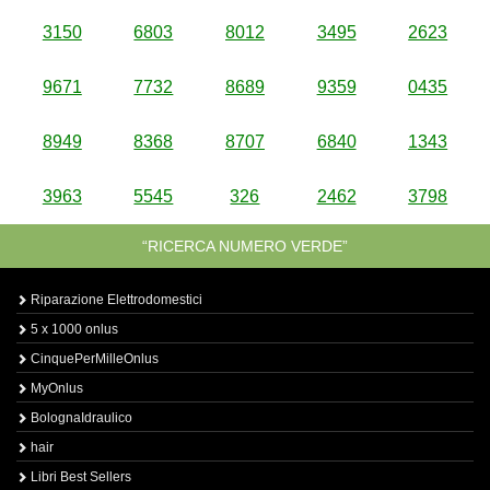
3150
6803
8012
3495
2623
9671
7732
8689
9359
0435
8949
8368
8707
6840
1343
3963
5545
326
2462
3798
“RICERCA NUMERO VERDE”
Riparazione Elettrodomestici
5 x 1000 onlus
CinquePerMilleOnlus
MyOnlus
BolognaIdraulico
hair
Libri Best Sellers