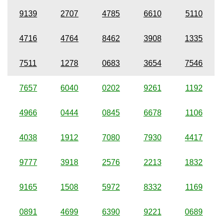
9139
2707
4785
6610
5110
4716
4764
8462
3908
1335
7511
1278
0683
3654
7546
7657
6040
0202
9261
1192
4966
0444
0845
6678
1106
4038
1912
7080
7930
4417
9777
3918
2576
2213
1832
9165
1508
5972
8332
1169
0891
4699
6390
9221
0689