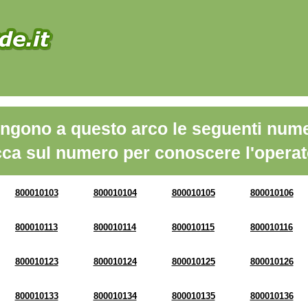
ngono a questo arco le seguenti nume
cca sul numero per conoscere l'operat
800010103
800010104
800010105
800010106
800010113
800010114
800010115
800010116
800010123
800010124
800010125
800010126
800010133
800010134
800010135
800010136