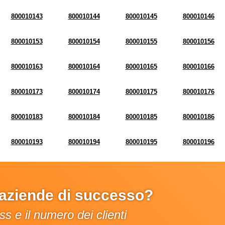
800010143
800010144
800010145
800010146
800010153
800010154
800010155
800010156
800010163
800010164
800010165
800010166
800010173
800010174
800010175
800010176
800010183
800010184
800010185
800010186
800010193
800010194
800010195
800010196
e aziende di successo?
s e il numero dei clienti