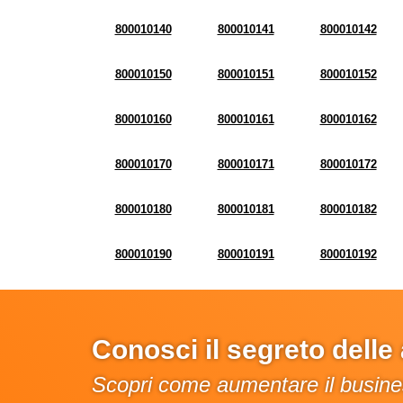
800010140
800010141
800010142
800010150
800010151
800010152
800010160
800010161
800010162
800010170
800010171
800010172
800010180
800010181
800010182
800010190
800010191
800010192
Conosci il segreto dell
Scopri come aumentare il busines