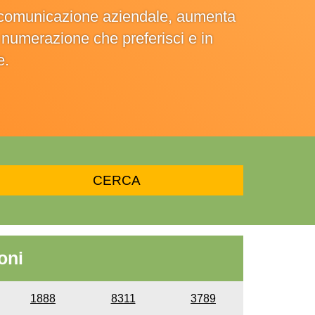
la comunicazione aziendale, aumenta
la numerazione che preferisci e in
e.
oni
1888
8311
3789