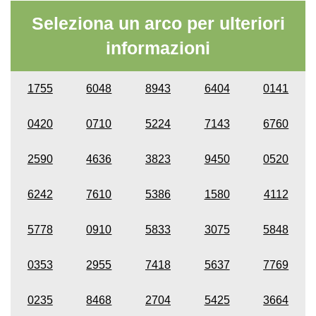
Seleziona un arco per ulteriori
informazioni
1755
6048
8943
6404
0141
0420
0710
5224
7143
6760
2590
4636
3823
9450
0520
6242
7610
5386
1580
4112
5778
0910
5833
3075
5848
0353
2955
7418
5637
7769
0235
8468
2704
5425
3664