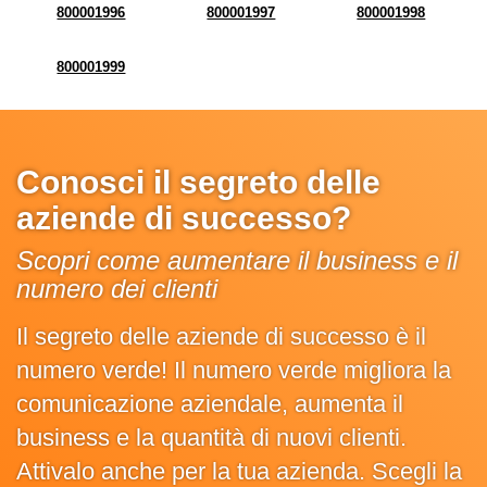
800001996
800001997
800001998
800001999
Conosci il segreto delle
aziende di successo?
Scopri come aumentare il business e il
numero dei clienti
Il segreto delle aziende di successo è il
numero verde! Il numero verde migliora la
comunicazione aziendale, aumenta il
business e la quantità di nuovi clienti.
Attivalo anche per la tua azienda. Scegli la