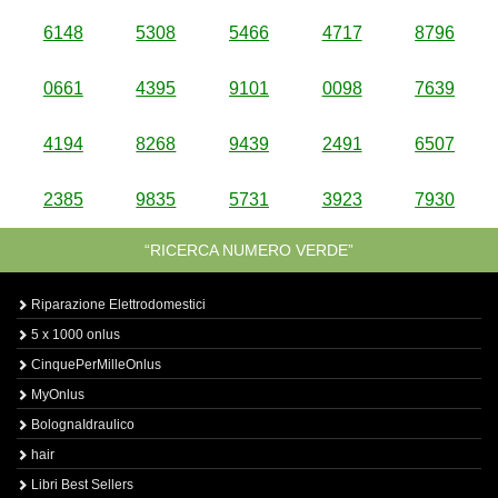
6148
5308
5466
4717
8796
0661
4395
9101
0098
7639
4194
8268
9439
2491
6507
2385
9835
5731
3923
7930
“RICERCA NUMERO VERDE”
Riparazione Elettrodomestici
5 x 1000 onlus
CinquePerMilleOnlus
MyOnlus
BolognaIdraulico
hair
Libri Best Sellers