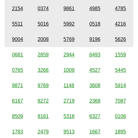
2154
0374
9861
4985
4785
5511
5016
5992
0518
4216
9004
2008
5769
9196
5626
0681
2859
2944
6493
1559
0765
3266
1009
4527
5445
9871
9769
1148
3608
5914
6167
8272
2719
2368
7087
8509
8161
5318
6327
0106
1783
2479
9513
1667
1895