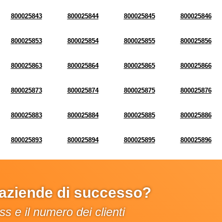
800025843
800025844
800025845
800025846
800025853
800025854
800025855
800025856
800025863
800025864
800025865
800025866
800025873
800025874
800025875
800025876
800025883
800025884
800025885
800025886
800025893
800025894
800025895
800025896
e aziende di successo?
s e il numero dei clienti