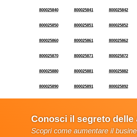
800025840
800025841
800025842
800025850
800025851
800025852
800025860
800025861
800025862
800025870
800025871
800025872
800025880
800025881
800025882
800025890
800025891
800025892
Conosci il segreto dell
Scopri come aumentare il busines