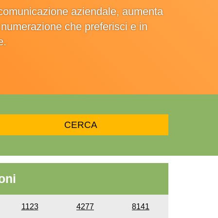
la comunicazione aziendale, aumenta
la numerazione che preferisci e in
e.
oni
1123
4277
8141