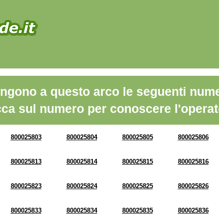
ngono a questo arco le seguenti nume
cca sul numero per conoscere l'operat
800025803
800025804
800025805
800025806
800025813
800025814
800025815
800025816
800025823
800025824
800025825
800025826
800025833
800025834
800025835
800025836