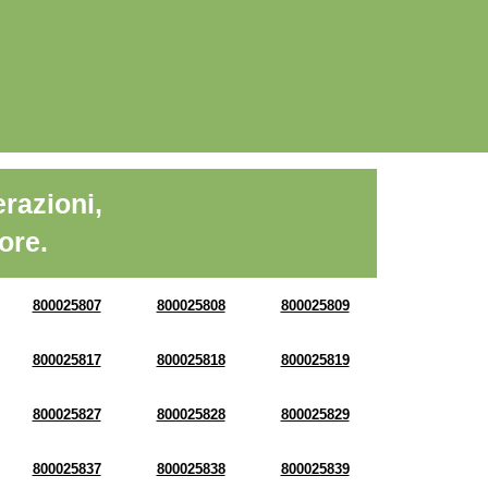
razioni,
ore.
800025807
800025808
800025809
800025817
800025818
800025819
800025827
800025828
800025829
800025837
800025838
800025839