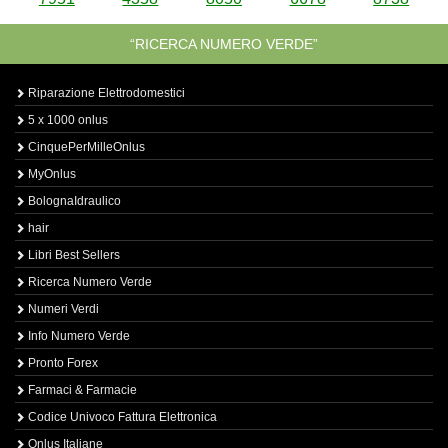
“RICERCA NUMERO VERDE”
Riparazione Elettrodomestici
5 x 1000 onlus
CinquePerMilleOnlus
MyOnlus
BolognaIdraulico
hair
Libri Best Sellers
Ricerca Numero Verde
Numeri Verdi
Info Numero Verde
Pronto Forex
Farmaci & Farmacie
Codice Univoco Fattura Elettronica
Onlus Italiane