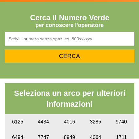
Cerca il Numero Verde
per conoscere l'operatore
Seleziona un arco per ulteriori
informazioni
6125
4434
4016
3285
9740
6494
7747
8949
4064
1711