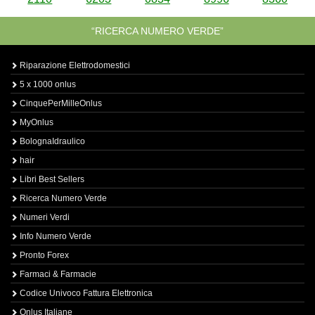
“RICERCA NUMERO VERDE”
Riparazione Elettrodomestici
5 x 1000 onlus
CinquePerMilleOnlus
MyOnlus
BolognaIdraulico
hair
Libri Best Sellers
Ricerca Numero Verde
Numeri Verdi
Info Numero Verde
Pronto Forex
Farmaci & Farmacie
Codice Univoco Fattura Elettronica
Onlus Italiane