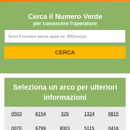
Cerca il Numero Verde
per conoscere l'operatore
Seleziona un arco per ulteriori
informazioni
0503
6154
326
1324
8815
0070
6799
8001
5115
0416