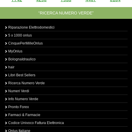
“RICERCA NUMERO VERDE”
Riparazione Elettrodomestici
5 x 1000 onlus
CinquePerMilleOnlus
MyOnlus
BolognaIdraulico
hair
Libri Best Sellers
Ricerca Numero Verde
Numeri Verdi
Info Numero Verde
Pronto Forex
Farmaci & Farmacie
Codice Univoco Fattura Elettronica
Onlus Italiane