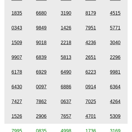
1835
6680
3190
8179
4515
0343
9849
1426
7951
5771
1509
9018
2218
4236
3040
9907
6839
5813
2651
2296
6178
6929
6490
6223
9981
6430
0097
6886
0914
6364
7427
7862
0637
7025
4264
1526
2906
7657
4701
5309
7995
0835
4998
1736
3169