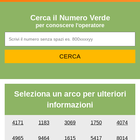
Cerca il Numero Verde
per conoscere l'operatore
Seleziona un arco per ulteriori
informazioni
4171
1183
3069
1750
4074
4965
9464
1615
5417
8014