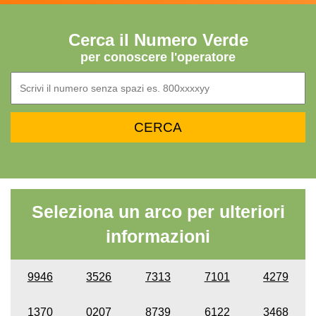
Cerca il Numero Verde
per conoscere l'operatore
Seleziona un arco per ulteriori
informazioni
9946
3526
7313
7101
4279
1370
0207
8739
6122
3468