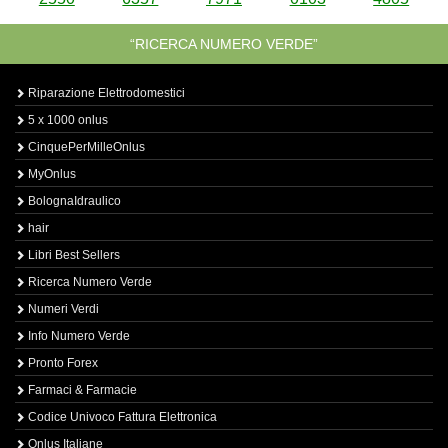
“RICERCA NUMERO VERDE”
Riparazione Elettrodomestici
5 x 1000 onlus
CinquePerMilleOnlus
MyOnlus
BolognaIdraulico
hair
Libri Best Sellers
Ricerca Numero Verde
Numeri Verdi
Info Numero Verde
Pronto Forex
Farmaci & Farmacie
Codice Univoco Fattura Elettronica
Onlus Italiane