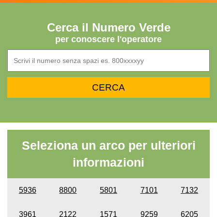
Cerca il Numero Verde
per conoscere l'operatore
Seleziona un arco per ulteriori
informazioni
5936
8800
5801
7101
7132
3961
2122
1571
9259
6205