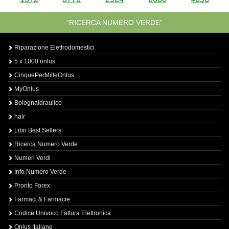
“RICERCA NUMERO VERDE”
Riparazione Elettrodomestici
5 x 1000 onlus
CinquePerMilleOnlus
MyOnlus
BolognaIdraulico
hair
Libri Best Sellers
Ricerca Numero Verde
Numeri Verdi
Info Numero Verde
Pronto Forex
Farmaci & Farmacie
Codice Univoco Fattura Elettronica
Onlus Italiane