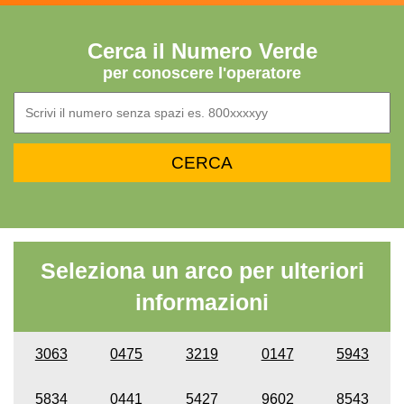
Cerca il Numero Verde
per conoscere l'operatore
Seleziona un arco per ulteriori
informazioni
3063
0475
3219
0147
5943
5834
0441
5427
9602
8543