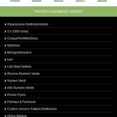
“RICERCA NUMERO VERDE”
Riparazione Elettrodomestici
5 x 1000 onlus
CinquePerMilleOnlus
MyOnlus
BolognaIdraulico
hair
Libri Best Sellers
Ricerca Numero Verde
Numeri Verdi
Info Numero Verde
Pronto Forex
Farmaci & Farmacie
Codice Univoco Fattura Elettronica
Onlus Italiane