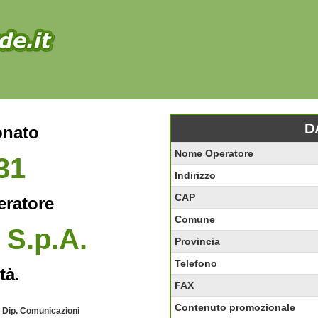
D
onato
Nome Operatore
31
Indirizzo
CAP
eratore
Comune
 S.p.A.
Provincia
Telefono
tà.
FAX
Contenuto promozionale
- Dip. Comunicazioni