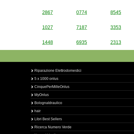
2867
0774
8545
1027
7187
3353
1448
6935
2313
Riparazione Elettrodomestici
5 x 1000 onlus
CinquePerMilleOnlus
MyOnlus
BolognaIdraulico
hair
Libri Best Sellers
Ricerca Numero Verde