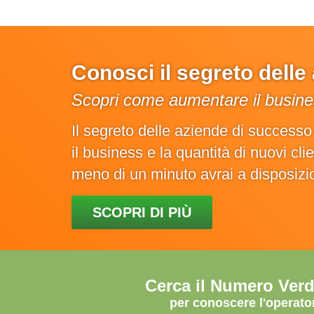
Conosci il segreto dell
Scopri come aumentare il busines
Il segreto delle aziende di success
il business e la quantità di nuovi cl
meno di un minuto avrai a disposiz
SCOPRI DI PIÙ
Cerca il Numero Ver
per conoscere l'operato