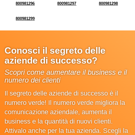
800981296
800981297
800981298
800981299
Conosci il segreto delle
aziende di successo?
Scopri come aumentare il business e il
numero dei clienti
Il segreto delle aziende di successo è il
numero verde! Il numero verde migliora la
comunicazione aziendale, aumenta il
business e la quantità di nuovi clienti.
Attivalo anche per la tua azienda. Scegli la