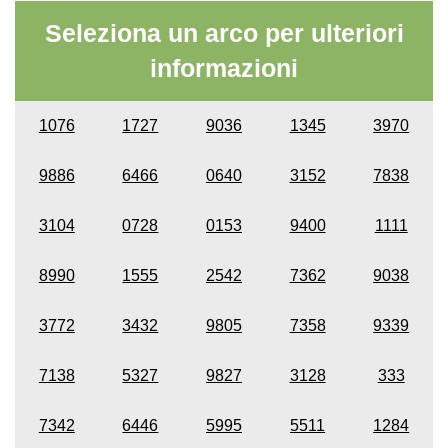
Seleziona un arco per ulteriori
informazioni
1076
1727
9036
1345
3970
9886
6466
0640
3152
7838
3104
0728
0153
9400
1111
8990
1555
2542
7362
9038
3772
3432
9805
7358
9339
7138
5327
9827
3128
333
7342
6446
5995
5511
1284