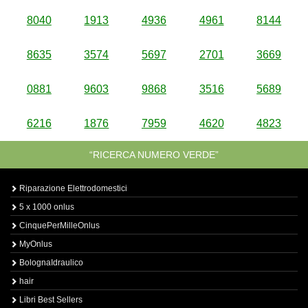
8040
1913
4936
4961
8144
8635
3574
5697
2701
3669
0881
9603
9868
3516
5689
6216
1876
7959
4620
4823
“RICERCA NUMERO VERDE”
Riparazione Elettrodomestici
5 x 1000 onlus
CinquePerMilleOnlus
MyOnlus
BolognaIdraulico
hair
Libri Best Sellers