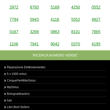
2972
8793
5169
4250
0552
7794
5943
4116
5552
4827
0167
3269
0863
8101
7865
1106
7941
9042
0370
4195
“RICERCA NUMERO VERDE”
Riparazione Elettrodomestici
5 x 1000 onlus
CinquePerMilleOnlus
MyOnlus
BolognaIdraulico
hair
Libri Best Sellers