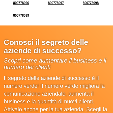
800778096
800778097
800778098
800778099
Conosci il segreto delle
aziende di successo?
Scopri come aumentare il business e il
numero dei clienti
Il segreto delle aziende di successo è il
numero verde! Il numero verde migliora la
comunicazione aziendale, aumenta il
business e la quantità di nuovi clienti.
Attivalo anche per la tua azienda. Scegli la