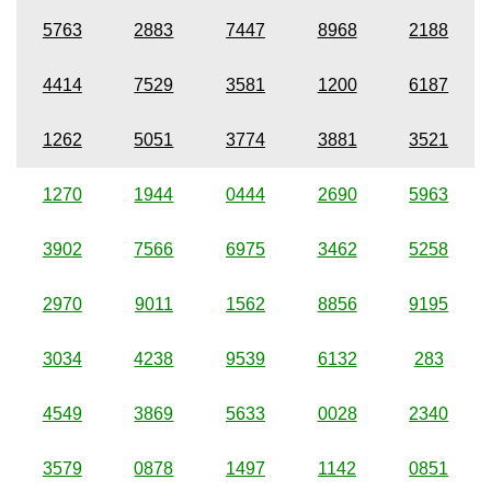
5763
2883
7447
8968
2188
4414
7529
3581
1200
6187
1262
5051
3774
3881
3521
1270
1944
0444
2690
5963
3902
7566
6975
3462
5258
2970
9011
1562
8856
9195
3034
4238
9539
6132
283
4549
3869
5633
0028
2340
3579
0878
1497
1142
0851