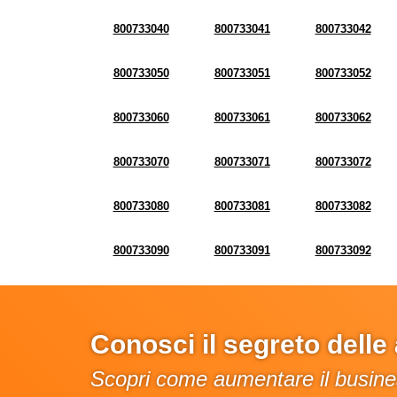
800733040
800733041
800733042
800733050
800733051
800733052
800733060
800733061
800733062
800733070
800733071
800733072
800733080
800733081
800733082
800733090
800733091
800733092
Conosci il segreto dell
Scopri come aumentare il busines