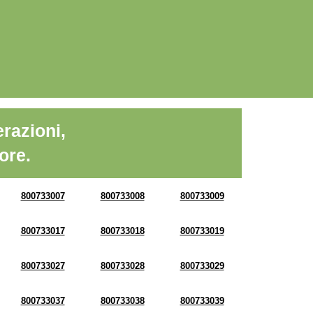
razioni,
ore.
800733007
800733008
800733009
800733017
800733018
800733019
800733027
800733028
800733029
800733037
800733038
800733039