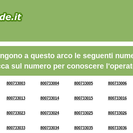
ngono a questo arco le seguenti nume
cca sul numero per conoscere l'operat
800733003
800733004
800733005
800733006
800733013
800733014
800733015
800733016
800733023
800733024
800733025
800733026
800733033
800733034
800733035
800733036