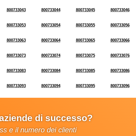
800733043
800733044
800733045
800733046
800733053
800733054
800733055
800733056
800733063
800733064
800733065
800733066
800733073
800733074
800733075
800733076
800733083
800733084
800733085
800733086
800733093
800733094
800733095
800733096
e aziende di successo?
s e il numero dei clienti