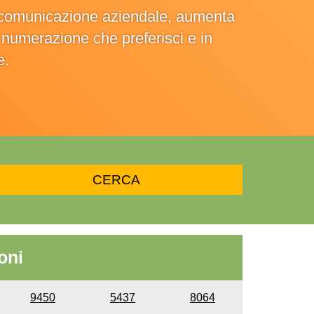
la comunicazione aziendale, aumenta
la numerazione che preferisci e in
e.
oni
9450
5437
8064