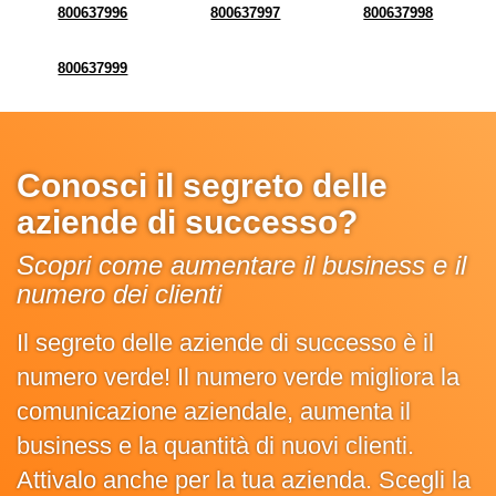
800637996
800637997
800637998
800637999
Conosci il segreto delle
aziende di successo?
Scopri come aumentare il business e il
numero dei clienti
Il segreto delle aziende di successo è il
numero verde! Il numero verde migliora la
comunicazione aziendale, aumenta il
business e la quantità di nuovi clienti.
Attivalo anche per la tua azienda. Scegli la