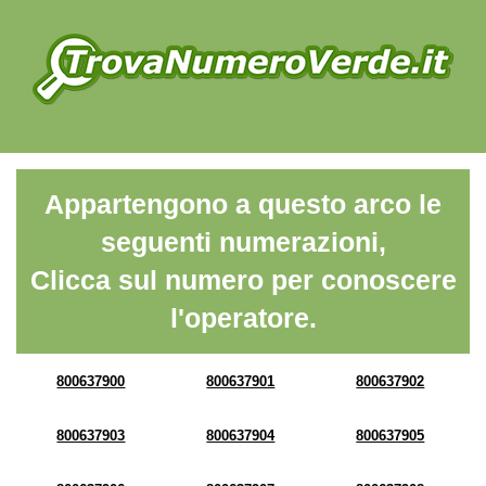
Appartengono a questo arco le
seguenti numerazioni,
Clicca sul numero per conoscere
l'operatore.
800637900
800637901
800637902
800637903
800637904
800637905