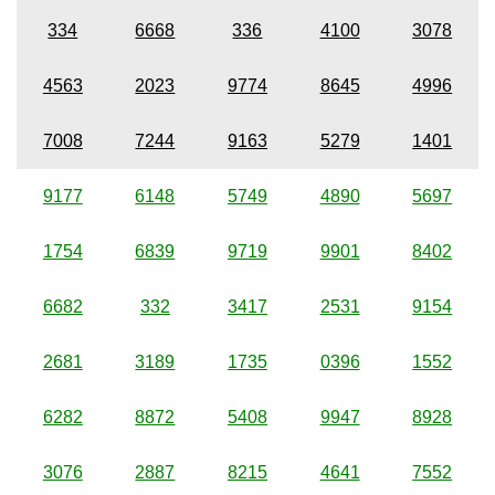
334
6668
336
4100
3078
4563
2023
9774
8645
4996
7008
7244
9163
5279
1401
9177
6148
5749
4890
5697
1754
6839
9719
9901
8402
6682
332
3417
2531
9154
2681
3189
1735
0396
1552
6282
8872
5408
9947
8928
3076
2887
8215
4641
7552