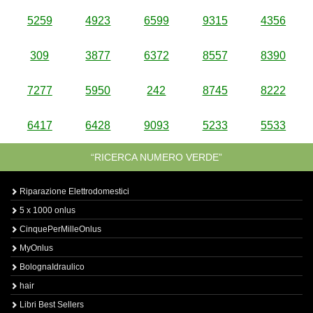
5259
4923
6599
9315
4356
309
3877
6372
8557
8390
7277
5950
242
8745
8222
6417
6428
9093
5233
5533
“RICERCA NUMERO VERDE”
Riparazione Elettrodomestici
5 x 1000 onlus
CinquePerMilleOnlus
MyOnlus
BolognaIdraulico
hair
Libri Best Sellers