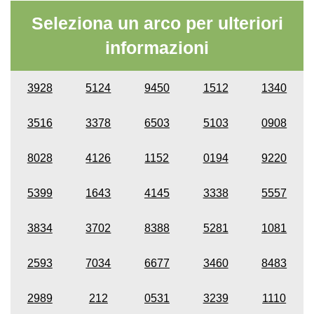
Seleziona un arco per ulteriori
informazioni
3928
5124
9450
1512
1340
3516
3378
6503
5103
0908
8028
4126
1152
0194
9220
5399
1643
4145
3338
5557
3834
3702
8388
5281
1081
2593
7034
6677
3460
8483
2989
212
0531
3239
1110