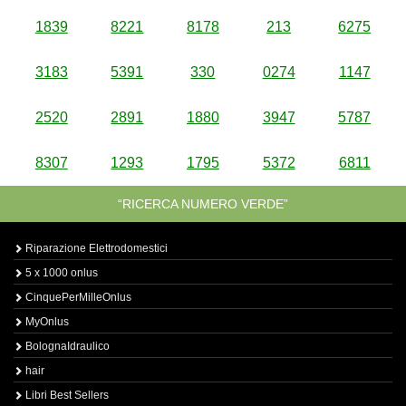
1839
8221
8178
213
6275
3183
5391
330
0274
1147
2520
2891
1880
3947
5787
8307
1293
1795
5372
6811
“RICERCA NUMERO VERDE”
Riparazione Elettrodomestici
5 x 1000 onlus
CinquePerMilleOnlus
MyOnlus
BolognaIdraulico
hair
Libri Best Sellers