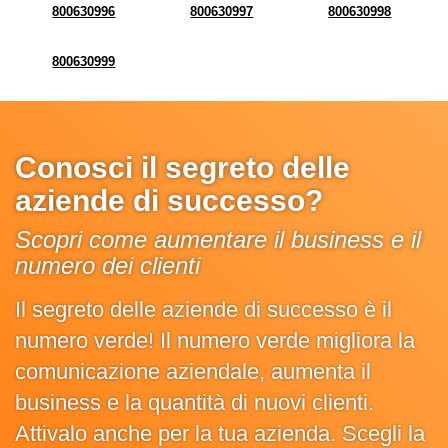
800630996
800630997
800630998
800630999
Conosci il segreto delle
aziende di successo?
Scopri come aumentare il business e il
numero dei clienti
Il segreto delle aziende di successo è il
numero verde! Il numero verde migliora la
comunicazione aziendale, aumenta il
business e la quantità di nuovi clienti.
Attivalo anche per la tua azienda. Scegli la