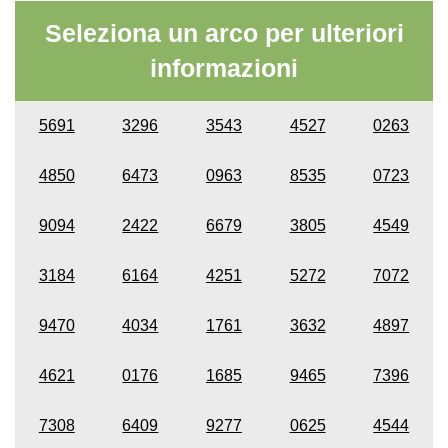
Seleziona un arco per ulteriori
informazioni
5691
3296
3543
4527
0263
4850
6473
0963
8535
0723
9094
2422
6679
3805
4549
3184
6164
4251
5272
7072
9470
4034
1761
3632
4897
4621
0176
1685
9465
7396
7308
6409
9277
0625
4544