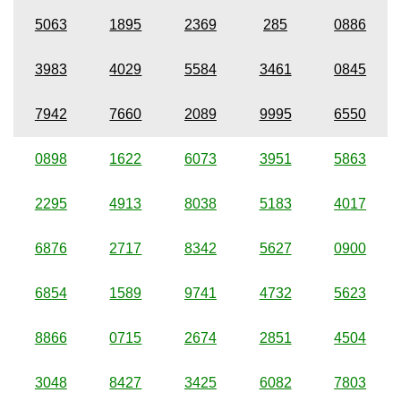
5063
1895
2369
285
0886
3983
4029
5584
3461
0845
7942
7660
2089
9995
6550
0898
1622
6073
3951
5863
2295
4913
8038
5183
4017
6876
2717
8342
5627
0900
6854
1589
9741
4732
5623
8866
0715
2674
2851
4504
3048
8427
3425
6082
7803