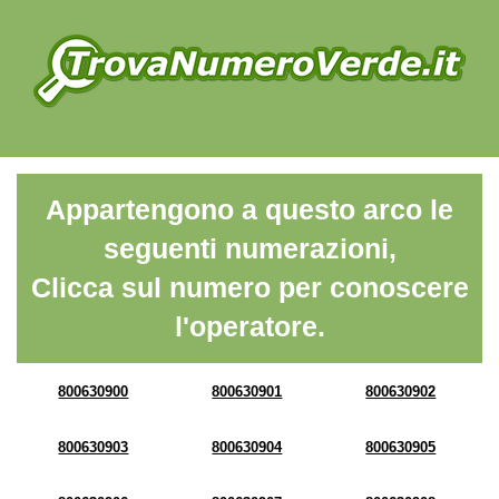
Appartengono a questo arco le
seguenti numerazioni,
Clicca sul numero per conoscere
l'operatore.
800630900
800630901
800630902
800630903
800630904
800630905