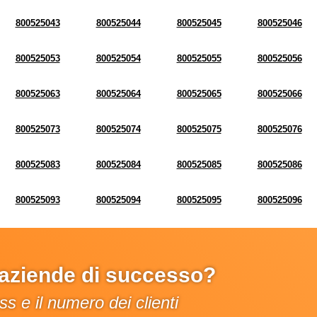
800525043
800525044
800525045
800525046
800525053
800525054
800525055
800525056
800525063
800525064
800525065
800525066
800525073
800525074
800525075
800525076
800525083
800525084
800525085
800525086
800525093
800525094
800525095
800525096
e aziende di successo?
s e il numero dei clienti