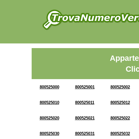
Apparte
Cli
800525000
800525001
800525002
800525010
800525011
800525012
800525020
800525021
800525022
800525030
800525031
800525032