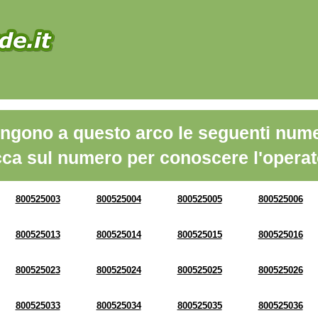
ngono a questo arco le seguenti nume
cca sul numero per conoscere l'operat
800525003
800525004
800525005
800525006
800525013
800525014
800525015
800525016
800525023
800525024
800525025
800525026
800525033
800525034
800525035
800525036