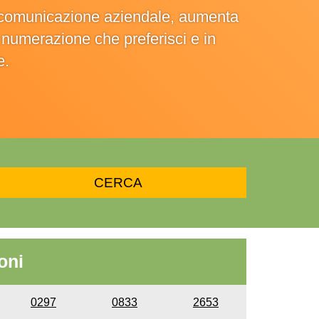
la comunicazione aziendale, aumenta
la numerazione che preferisci e in
e.
oni
0297
0833
2653