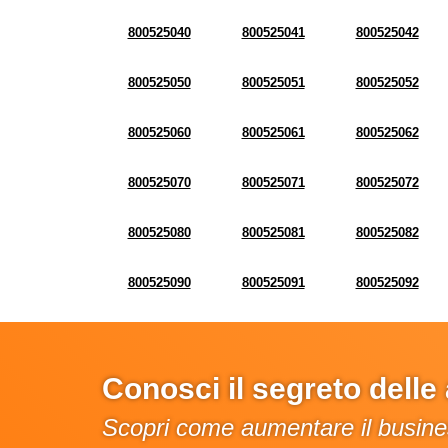
800525040
800525041
800525042
800525050
800525051
800525052
800525060
800525061
800525062
800525070
800525071
800525072
800525080
800525081
800525082
800525090
800525091
800525092
Conosci il segreto dell
Scopri come aumentare il busines