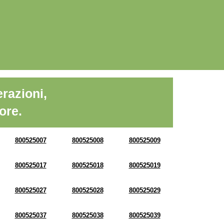
razioni,
ore.
800525007
800525008
800525009
800525017
800525018
800525019
800525027
800525028
800525029
800525037
800525038
800525039