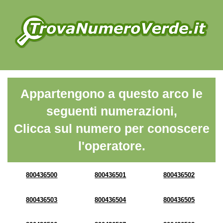
Appartengono a questo arco le
seguenti numerazioni,
Clicca sul numero per conoscere
l'operatore.
800436500
800436501
800436502
800436503
800436504
800436505