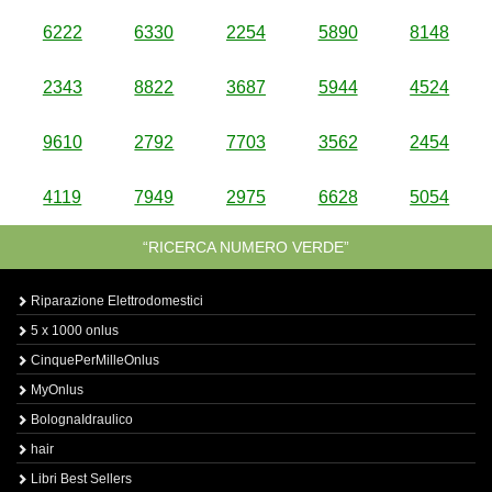
6222
6330
2254
5890
8148
2343
8822
3687
5944
4524
9610
2792
7703
3562
2454
4119
7949
2975
6628
5054
“RICERCA NUMERO VERDE”
Riparazione Elettrodomestici
5 x 1000 onlus
CinquePerMilleOnlus
MyOnlus
BolognaIdraulico
hair
Libri Best Sellers