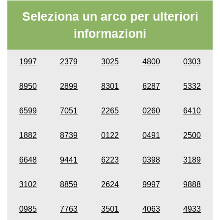
Seleziona un arco per ulteriori
informazioni
1997
2379
3025
4800
0303
8950
2899
8301
6287
5332
6599
7051
2265
0260
6410
1882
8739
0122
0491
2500
6648
9441
6223
0398
3189
3102
8859
2624
9997
9888
0985
7763
3501
4063
4933