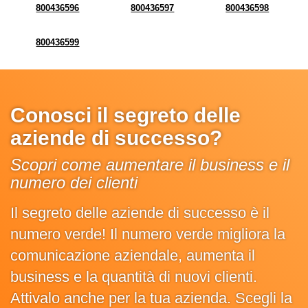
800436596
800436597
800436598
800436599
Conosci il segreto delle
aziende di successo?
Scopri come aumentare il business e il
numero dei clienti
Il segreto delle aziende di successo è il
numero verde! Il numero verde migliora la
comunicazione aziendale, aumenta il
business e la quantità di nuovi clienti.
Attivalo anche per la tua azienda. Scegli la