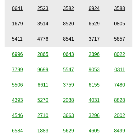
0641
2523
3582
6924
3588
1679
3514
8520
6529
0805
5411
4776
8541
3717
5857
6996
2865
0643
2396
8022
7799
9699
5547
9053
0311
5506
6611
3759
6155
7480
4393
5270
2038
4031
8828
4546
2710
3663
3296
2002
6584
1883
5629
4605
8499