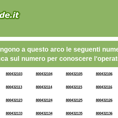
ngono a questo arco le seguenti nume
cca sul numero per conoscere l'operat
800432103
800432104
800432105
800432106
800432113
800432114
800432115
800432116
800432123
800432124
800432125
800432126
800432133
800432134
800432135
800432136