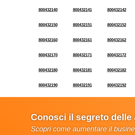
800432140
800432141
800432142
800432150
800432151
800432152
800432160
800432161
800432162
800432170
800432171
800432172
800432180
800432181
800432182
800432190
800432191
800432192
Conosci il segreto dell
Scopri come aumentare il busines