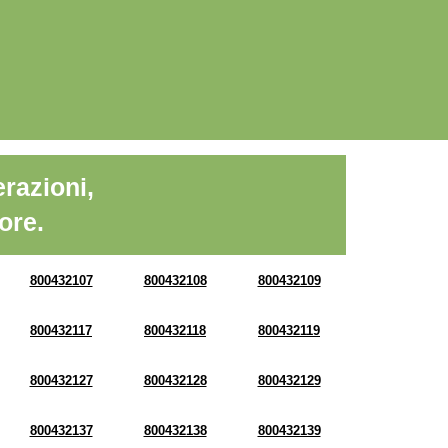
razioni,
ore.
800432107
800432108
800432109
800432117
800432118
800432119
800432127
800432128
800432129
800432137
800432138
800432139