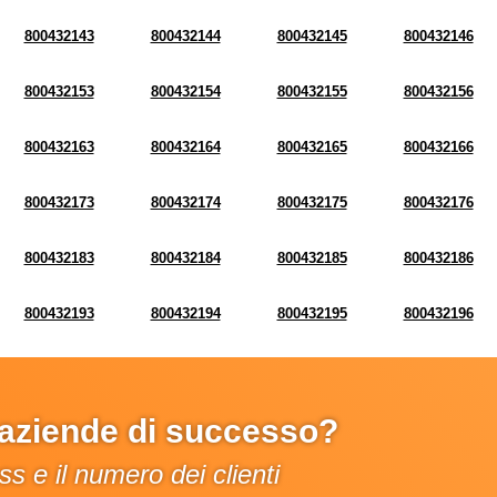
800432143
800432144
800432145
800432146
800432153
800432154
800432155
800432156
800432163
800432164
800432165
800432166
800432173
800432174
800432175
800432176
800432183
800432184
800432185
800432186
800432193
800432194
800432195
800432196
e aziende di successo?
s e il numero dei clienti