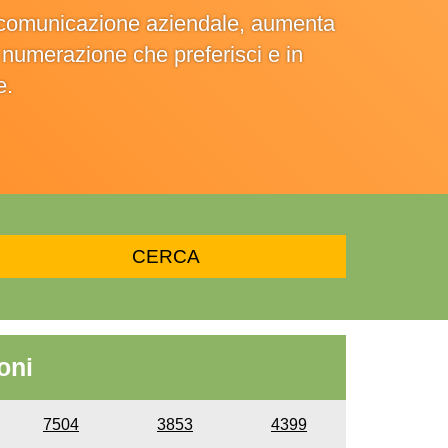
la comunicazione aziendale, aumenta
la numerazione che preferisci e in
e.
oni
7504
3853
4399