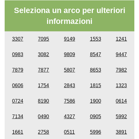
Seleziona un arco per ulteriori
informazioni
3307
7095
9149
1553
1241
0983
3082
9809
8547
9447
7879
7877
5807
8653
7982
0606
1754
2843
1815
1323
0724
8190
7586
1900
0614
7134
0490
4327
0905
5992
1661
2758
0511
5996
3891