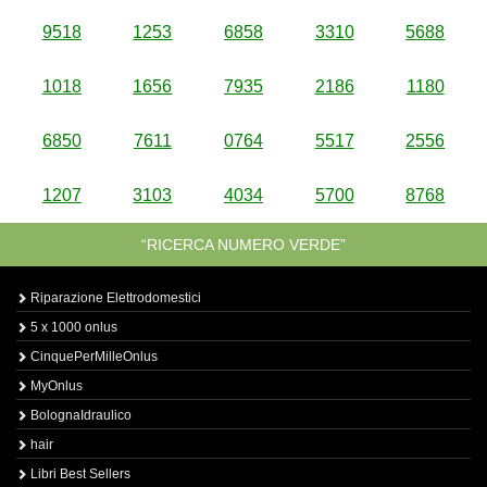
9518
1253
6858
3310
5688
1018
1656
7935
2186
1180
6850
7611
0764
5517
2556
1207
3103
4034
5700
8768
“RICERCA NUMERO VERDE”
Riparazione Elettrodomestici
5 x 1000 onlus
CinquePerMilleOnlus
MyOnlus
BolognaIdraulico
hair
Libri Best Sellers