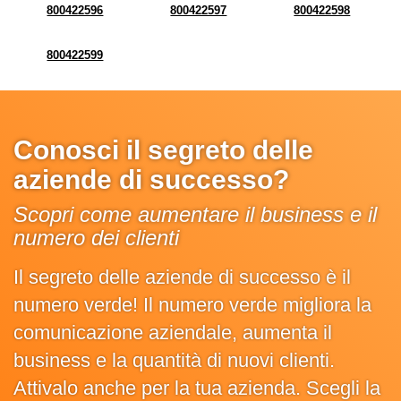
800422596
800422597
800422598
800422599
Conosci il segreto delle
aziende di successo?
Scopri come aumentare il business e il
numero dei clienti
Il segreto delle aziende di successo è il
numero verde! Il numero verde migliora la
comunicazione aziendale, aumenta il
business e la quantità di nuovi clienti.
Attivalo anche per la tua azienda. Scegli la