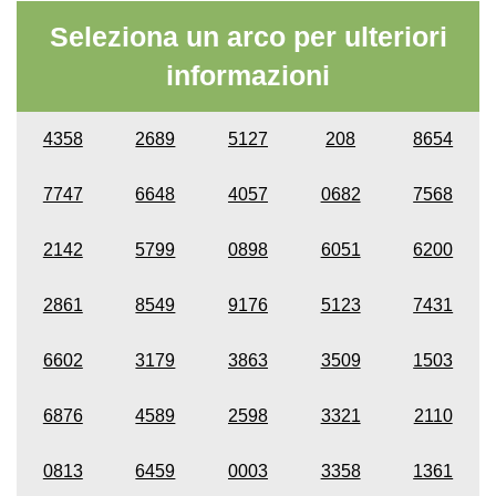
Seleziona un arco per ulteriori
informazioni
4358
2689
5127
208
8654
7747
6648
4057
0682
7568
2142
5799
0898
6051
6200
2861
8549
9176
5123
7431
6602
3179
3863
3509
1503
6876
4589
2598
3321
2110
0813
6459
0003
3358
1361