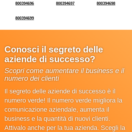
800394696
800394697
800394698
800394699
Conosci il segreto delle
aziende di successo?
Scopri come aumentare il business e il
numero dei clienti
Il segreto delle aziende di successo è il
numero verde! Il numero verde migliora la
comunicazione aziendale, aumenta il
business e la quantità di nuovi clienti.
Attivalo anche per la tua azienda. Scegli la