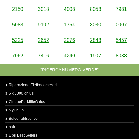
2150
3018
4008
8053
7981
5083
9192
1754
8030
0907
5225
2652
2076
2843
5457
7062
7416
4240
1907
8088
“RICERCA NUMERO VERDE”
Riparazione Elettrodomestici
5 x 1000 onlus
CinquePerMilleOnlus
MyOnlus
BolognaIdraulico
hair
Libri Best Sellers