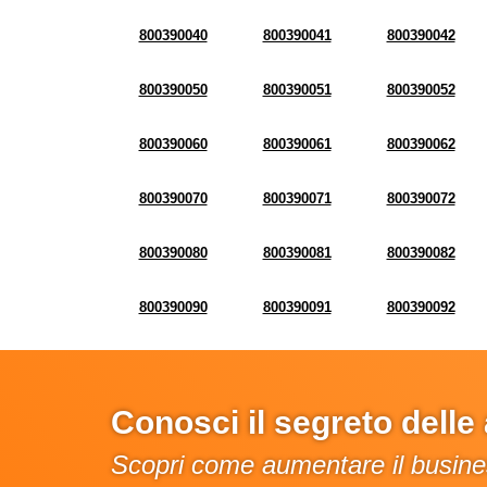
800390040
800390041
800390042
800390050
800390051
800390052
800390060
800390061
800390062
800390070
800390071
800390072
800390080
800390081
800390082
800390090
800390091
800390092
Conosci il segreto dell
Scopri come aumentare il busines