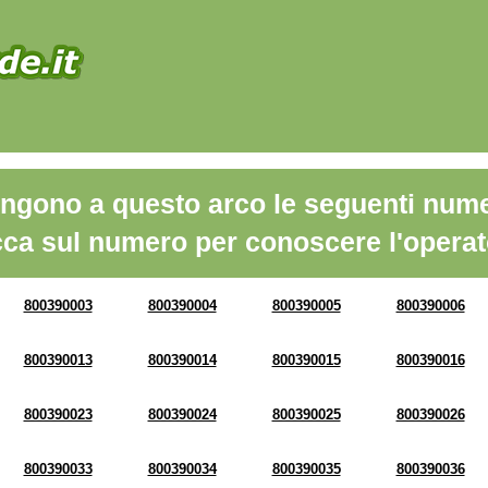
ngono a questo arco le seguenti nume
cca sul numero per conoscere l'operat
800390003
800390004
800390005
800390006
800390013
800390014
800390015
800390016
800390023
800390024
800390025
800390026
800390033
800390034
800390035
800390036