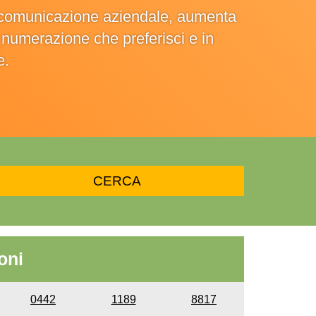
la comunicazione aziendale, aumenta
la numerazione che preferisci e in
e.
oni
0442
1189
8817