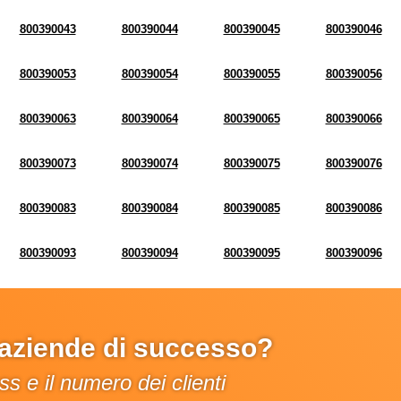
800390043
800390044
800390045
800390046
800390053
800390054
800390055
800390056
800390063
800390064
800390065
800390066
800390073
800390074
800390075
800390076
800390083
800390084
800390085
800390086
800390093
800390094
800390095
800390096
e aziende di successo?
s e il numero dei clienti