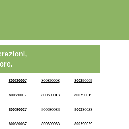
razioni,
ore.
800390007
800390008
800390009
800390017
800390018
800390019
800390027
800390028
800390029
800390037
800390038
800390039