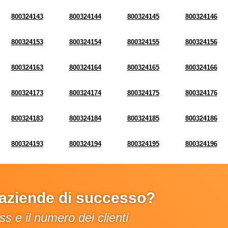
800324143
800324144
800324145
800324146
800324153
800324154
800324155
800324156
800324163
800324164
800324165
800324166
800324173
800324174
800324175
800324176
800324183
800324184
800324185
800324186
800324193
800324194
800324195
800324196
e aziende di successo?
s e il numero dei clienti