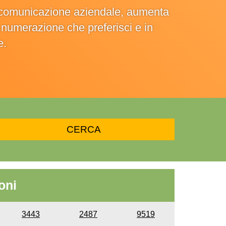
la comunicazione aziendale, aumenta
la numerazione che preferisci e in
e.
oni
3443
2487
9519