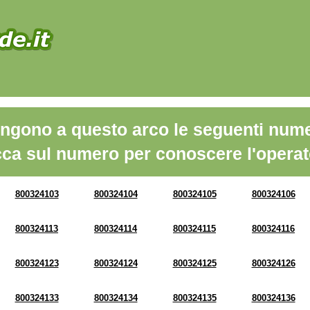
ngono a questo arco le seguenti nume
cca sul numero per conoscere l'operat
800324103
800324104
800324105
800324106
800324113
800324114
800324115
800324116
800324123
800324124
800324125
800324126
800324133
800324134
800324135
800324136