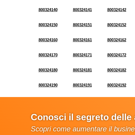
800324140
800324141
800324142
800324150
800324151
800324152
800324160
800324161
800324162
800324170
800324171
800324172
800324180
800324181
800324182
800324190
800324191
800324192
Conosci il segreto dell
Scopri come aumentare il busines