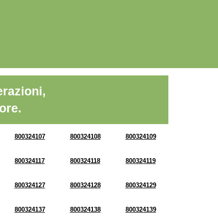
razioni,
ore.
800324107
800324108
800324109
800324117
800324118
800324119
800324127
800324128
800324129
800324137
800324138
800324139