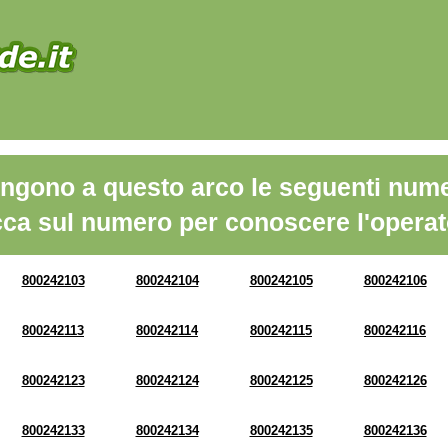
ngono a questo arco le seguenti nume
cca sul numero per conoscere l'operat
800242103
800242104
800242105
800242106
800242113
800242114
800242115
800242116
800242123
800242124
800242125
800242126
800242133
800242134
800242135
800242136