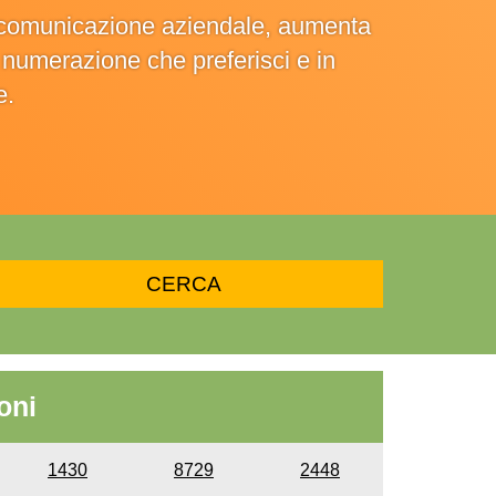
la comunicazione aziendale, aumenta
la numerazione che preferisci e in
e.
oni
1430
8729
2448