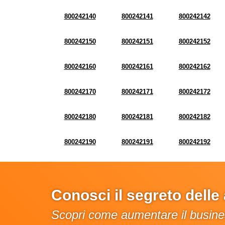
800242140
800242141
800242142
800242150
800242151
800242152
800242160
800242161
800242162
800242170
800242171
800242172
800242180
800242181
800242182
800242190
800242191
800242192
Conosci il segreto dell
Scopri come aumentare il busines