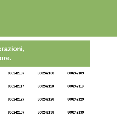
razioni,
ore.
800242107
800242108
800242109
800242117
800242118
800242119
800242127
800242128
800242129
800242137
800242138
800242139