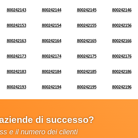
800242143
800242144
800242145
800242146
800242153
800242154
800242155
800242156
800242163
800242164
800242165
800242166
800242173
800242174
800242175
800242176
800242183
800242184
800242185
800242186
800242193
800242194
800242195
800242196
e aziende di successo?
s e il numero dei clienti