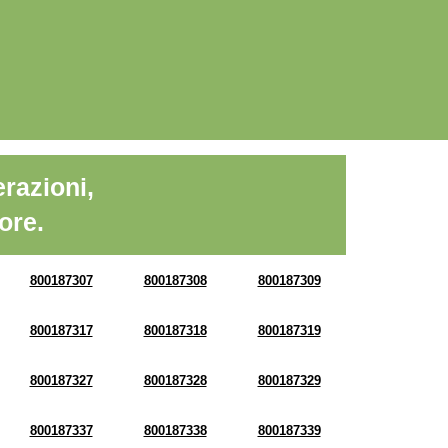
razioni,
ore.
800187307
800187308
800187309
800187317
800187318
800187319
800187327
800187328
800187329
800187337
800187338
800187339