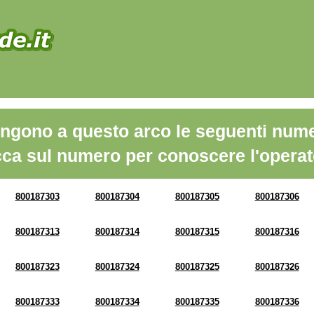
ngono a questo arco le seguenti nume
cca sul numero per conoscere l'operat
800187303
800187304
800187305
800187306
800187313
800187314
800187315
800187316
800187323
800187324
800187325
800187326
800187333
800187334
800187335
800187336