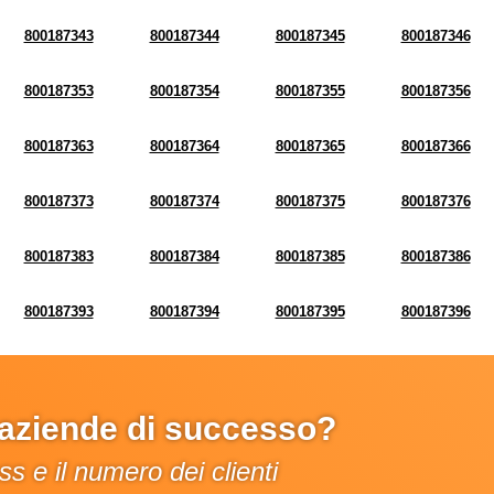
800187343
800187344
800187345
800187346
800187353
800187354
800187355
800187356
800187363
800187364
800187365
800187366
800187373
800187374
800187375
800187376
800187383
800187384
800187385
800187386
800187393
800187394
800187395
800187396
e aziende di successo?
s e il numero dei clienti