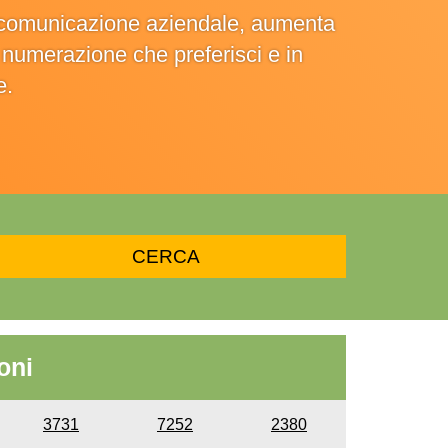
la comunicazione aziendale, aumenta
la numerazione che preferisci e in
e.
oni
3731
7252
2380