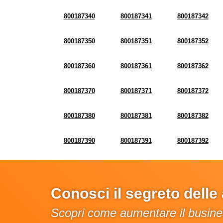
800187340
800187341
800187342
800187350
800187351
800187352
800187360
800187361
800187362
800187370
800187371
800187372
800187380
800187381
800187382
800187390
800187391
800187392
Conosci il segreto dell
Scopri come aumentare il busines