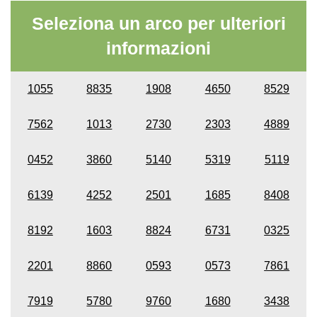
Seleziona un arco per ulteriori
informazioni
1055
8835
1908
4650
8529
7562
1013
2730
2303
4889
0452
3860
5140
5319
5119
6139
4252
2501
1685
8408
8192
1603
8824
6731
0325
2201
8860
0593
0573
7861
7919
5780
9760
1680
3438