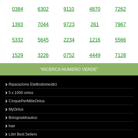
0384
6302
9110
4870
7262
1393
7044
9723
261
7967
5332
5645
2234
1216
5566
1529
3226
0752
4449
7128
“RICERCA NUMERO VERDE”
Riparazione Elettrodomestici
5 x 1000 onlus
CinquePerMilleOnlus
MyOnlus
BolognaIdraulico
hair
Libri Best Sellers