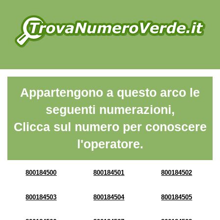
Appartengono a questo arco le
seguenti numerazioni,
Clicca sul numero per conoscere
l'operatore.
800184500
800184501
800184502
800184503
800184504
800184505