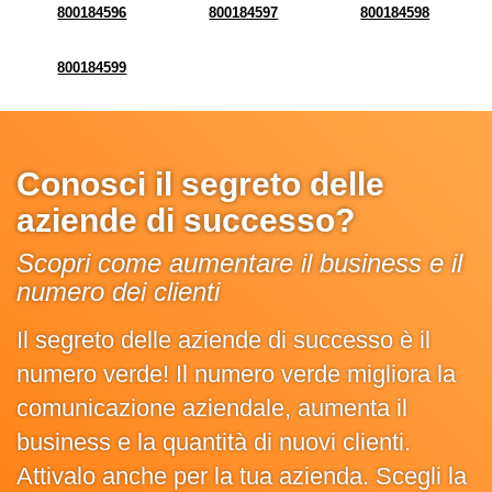
800184596
800184597
800184598
800184599
Conosci il segreto delle
aziende di successo?
Scopri come aumentare il business e il
numero dei clienti
Il segreto delle aziende di successo è il
numero verde! Il numero verde migliora la
comunicazione aziendale, aumenta il
business e la quantità di nuovi clienti.
Attivalo anche per la tua azienda. Scegli la