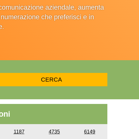
la comunicazione aziendale, aumenta
la numerazione che preferisci e in
e.
oni
1187
4735
6149