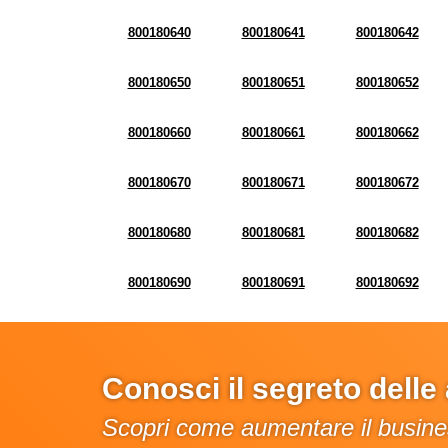
800180640
800180641
800180642
800180650
800180651
800180652
800180660
800180661
800180662
800180670
800180671
800180672
800180680
800180681
800180682
800180690
800180691
800180692
Conosci il segreto dell
Scopri come aumentare il busines