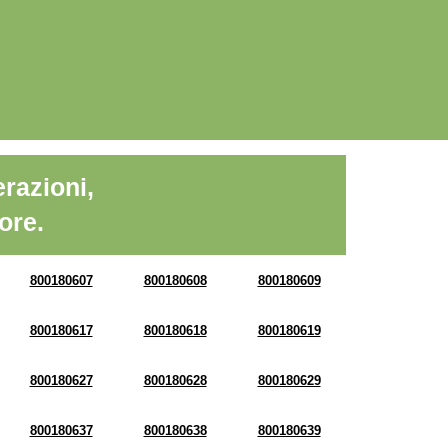
razioni,
ore.
800180607
800180608
800180609
800180617
800180618
800180619
800180627
800180628
800180629
800180637
800180638
800180639