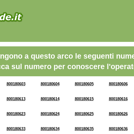
ngono a questo arco le seguenti nume
cca sul numero per conoscere l'operat
800180603
800180604
800180605
800180606
800180613
800180614
800180615
800180616
800180623
800180624
800180625
800180626
800180633
800180634
800180635
800180636