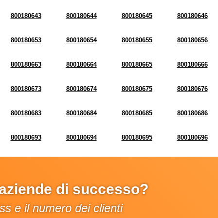
800180643
800180644
800180645
800180646
800180653
800180654
800180655
800180656
800180663
800180664
800180665
800180666
800180673
800180674
800180675
800180676
800180683
800180684
800180685
800180686
800180693
800180694
800180695
800180696
e aziende di successo?
s e il numero dei clienti